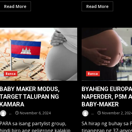
Read More
Read More
Bansa
Bansa
BABY MAKER MODUS,
BYAHENG EUROP
TARGET TALUPAN NG
NAPERDER, P5M 
KAMARA
BABY-MAKER
..
November 6, 2024
..
November 2, 202
PARA sa isang partylist group,
SA hirap ng buhay sa Pi
hindi biro ang peligrong kalakip
tinanggap ng 37-anyos