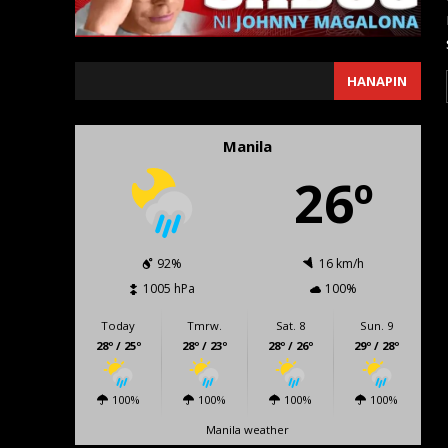
SEARCH
HANAPIN
Manila
26º
92%
16 km/h
1005 hPa
100%
Today
Tmrw.
Sat. 8
Sun. 9
28º / 25º
28º / 23º
28º / 26º
29º / 28º
100%
100%
100%
100%
Manila weather