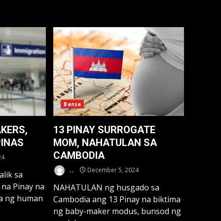
Bansa
KERS,
13 PINAY SURROGATE
PINAS
MOM, NAHATULAN SA
CAMBODIA
24
..
December 5, 2024
lik sa
s na Pinay na
NAHATULAN ng husgado sa
ia ng human
Cambodia ang 13 Pinay na biktima
ng baby-maker modus, bunsod ng