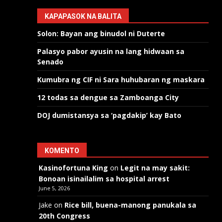
KAPAPASOK NA BALITA
Solon: Bayan ang binudol ni Duterte
Palasyo pabor ayusin na lang hidwaan sa
Senado
Kumubra ng CIF ni Sara huhubaran ng maskara
12 todas sa dengue sa Zamboanga City
DOJ dumistansya sa ‘pagdakip’ kay Bato
KOMENTO
Kasinofortuna King
on
Legit na may sakit:
Bonoan isinailalim sa hospital arrest
June 5, 2026
Jake
on
Rice bill, buena-manong panukala sa
20th Congress