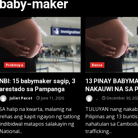
baby-maker
Probinsya
Bansa
NBI: 15 babymaker sagip, 3
13 PINAY BABYMA
arestado sa Pampanga
NAKAUWI NA SA 
Juliet Pacot
June 11, 2026
..
December 30, 20
SA halip na kwarta, malamig na
TULUYAN nang nakaba
rehas ang kapit ngayon ng tatlong
Pilipinas ang 13 bunti
indibidwal matapos salakayin ng
nahatulan sa Cambod
National...
trafficking...