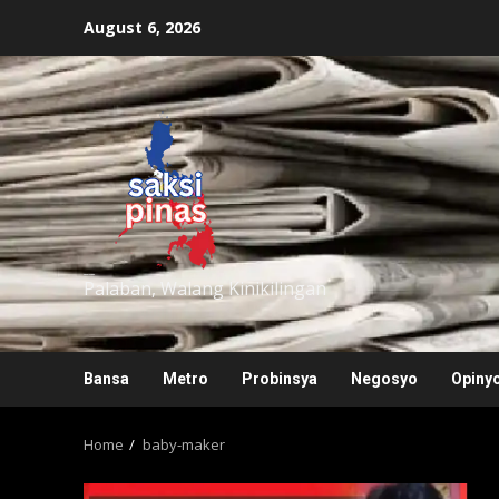
Skip
August 6, 2026
to
content
saksipinas
Palaban, Walang Kinikilingan
Bansa
Metro
Probinsya
Negosyo
Opiny
Home
baby-maker