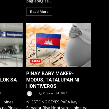
paglabag sa...
Read More
Bansa
A
PINAY BABY MAKER-
ALOK SA
MODUS, TATALUPAN NI
HONTIVEROS
4
..
October 14, 2024
lipinas,
Ni ESTONG REYES PARA kay
 na Pinay
Senador Risa Hontiveros, higit na