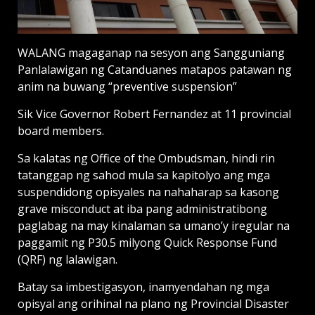
WALANG magaganap na sesyon ang Sangguniang
Panlalawigan ng Catanduanes matapos patawan ng
anim na buwang “preventive suspension”
Sik Vice Governor Robert Fernandez at 11 provincial
board members.
Sa kalatas ng Office of the Ombudsman, hindi rin
tatanggap ng sahod mula sa kapitolyo ang mga
suspendidong opisyales na nahaharap sa kasong
grave misconduct at iba pang administratibong
paglabag na may kinalaman sa umano’y iregular na
paggamit ng P30.5 milyong Quick Response Fund
(QRF) ng lalawigan.
Batay sa imbestigasyon, inamyendahan ng mga
opisyal ang orihinal na plano ng Provincial Disaster