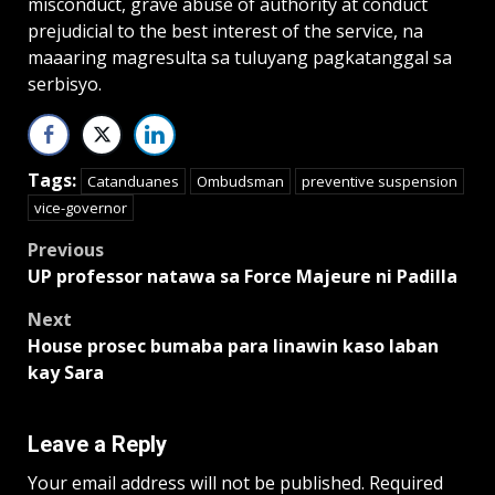
misconduct, grave abuse of authority at conduct
prejudicial to the best interest of the service, na
maaaring magresulta sa tuluyang pagkatanggal sa
serbisyo.
Tags:
Catanduanes
Ombudsman
preventive suspension
vice-governor
Post
Previous
UP professor natawa sa Force Majeure ni Padilla
navigation
Next
House prosec bumaba para linawin kaso laban
kay Sara
Leave a Reply
Your email address will not be published.
Required