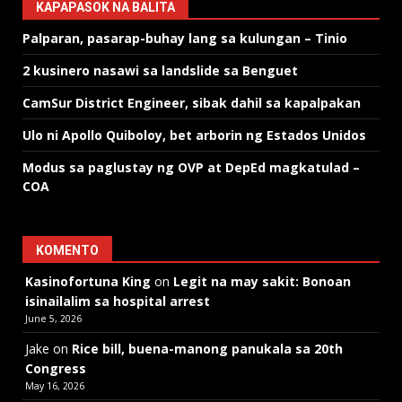
KAPAPASOK NA BALITA
Palparan, pasarap-buhay lang sa kulungan – Tinio
2 kusinero nasawi sa landslide sa Benguet
CamSur District Engineer, sibak dahil sa kapalpakan
Ulo ni Apollo Quiboloy, bet arborin ng Estados Unidos
Modus sa paglustay ng OVP at DepEd magkatulad –
COA
KOMENTO
Kasinofortuna King
on
Legit na may sakit: Bonoan
isinailalim sa hospital arrest
June 5, 2026
Jake
on
Rice bill, buena-manong panukala sa 20th
Congress
May 16, 2026