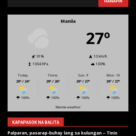
HANAPIN
Manila
27º
91%
10 km/h
1004 hPa
100%
Today
Tmrw.
Sun. 9
Mon. 10
29º / 24º
29º / 26º
29º / 27º
29º / 27º
100%
100%
100%
100%
Manila weather
KAPAPASOK NA BALITA
Palparan, pasarap-buhay lang sa kulungan – Tinio