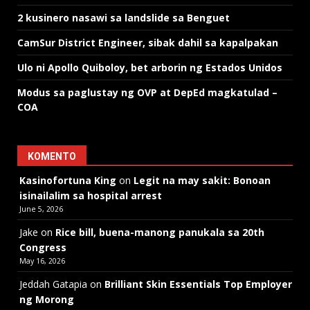
2 kusinero nasawi sa landslide sa Benguet
CamSur District Engineer, sibak dahil sa kapalpakan
Ulo ni Apollo Quiboloy, bet arborin ng Estados Unidos
Modus sa paglustay ng OVP at DepEd magkatulad –
COA
KOMENTO
Kasinofortuna King
on
Legit na may sakit: Bonoan
isinailalim sa hospital arrest
June 5, 2026
Jake
on
Rice bill, buena-manong panukala sa 20th
Congress
May 16, 2026
Jeddah Gatapia
on
Brilliant Skin Essentials Top Employer
ng Morong