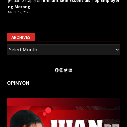
Jeddah Gatapia
on
Brilliant Skin Essentials Top Employer
ng Morong
March 19, 2026
ARCHIVES
Facebook
Instagram
Twitter
LinkedIn
OPINYON