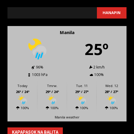
SEARCH
HANAPIN
Manila
25º
96%
2 km/h
1003 hPa
100%
Today
Tmrw.
Tue. 11
Wed. 12
26º / 24º
29º / 24º
29º / 27º
28º / 27º
100%
100%
100%
100%
Manila weather
KAPAPASOK NA BALITA