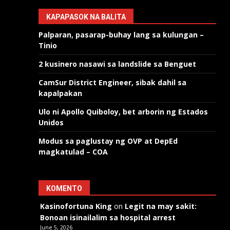
KAPAPASOK NA BALITA
Palparan, pasarap-buhay lang sa kulungan –
Tinio
2 kusinero nasawi sa landslide sa Benguet
CamSur District Engineer, sibak dahil sa
kapalpakan
Ulo ni Apollo Quiboloy, bet arborin ng Estados
Unidos
Modus sa paglustay ng OVP at DepEd
magkatulad – COA
KOMENTO
Kasinofortuna King
on
Legit na may sakit:
Bonoan isinailalim sa hospital arrest
June 5, 2026