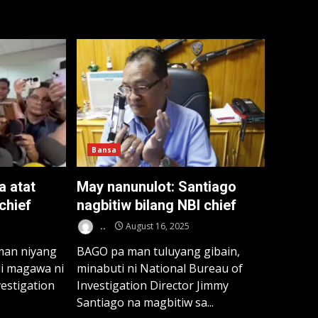
Bansa
a atat
May nanunulot: Santiago
chief
nagbitiw bilang NBI chief
..
August 16, 2025
man niyang
BAGO pa man tuluyang gibain,
di magawa ni
minabuti ni National Bureau of
estigation
Investigation Director Jimmy
Santiago na magbitiw sa...