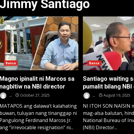
Jimmy Santiago
Bansa
Bansa
Magno ipinalit ni Marcos sa
Santiago waiting s
nagbitiw na NBI director
pumalit bilang NBI 
..
October 27, 2025
..
August 19, 2025
MATAPOS ang dalawa’t kalahating
NI ITOH SON NAISIN 
buwan, tuluyan nang tinanggap ni
mag-alsa balutan, hin
Pangulong Ferdinand Marcos Jr.
National Bureau of Inv
ang “irrevocable resignation” ni...
(NBI) Director...