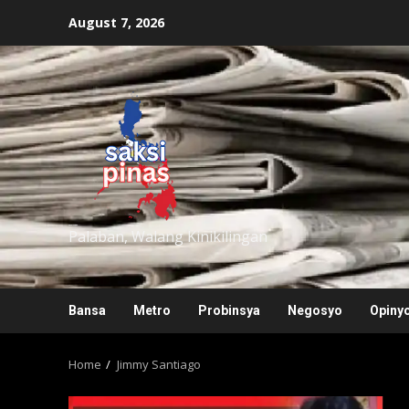
Skip
August 7, 2026
to
content
saksipinas
Palaban, Walang Kinikilingan
Bansa
Metro
Probinsya
Negosyo
Opiny
Home
Jimmy Santiago