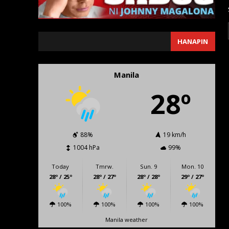
SEARCH
HANAPIN
Manila
28º
88%
19 km/h
1004 hPa
99%
Today
Tmrw.
Sun. 9
Mon. 10
28º / 25º
28º / 27º
28º / 28º
29º / 27º
100%
100%
100%
100%
Manila weather