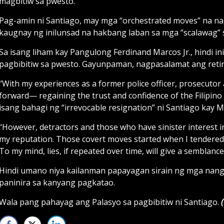
magbitiw sa pwesto.
Pag-amin ni Santiago, may mga “orchestrated moves” na n
kaugnay ng inilunsad na hakbang laban sa mga “scalawag” 
Sa isang liham kay Pangulong Ferdinand Marcos Jr., hindi ini
pagbibitiw sa pwesto. Gayunpaman, nagpasalamat ang re
“With my experiences as a former police officer, prosecutor
forward— regaining the trust and confidence of the Filipino
isang bahagi ng “irrevocable resignation” ni Santiago kay M
“However, detractors and those who have sinister interest 
my reputation. Those covert moves started when I tendered 
To my mind, lies, if repeated over time, will give a semblance
Hindi umano niya kailanman papayagan sirain ng mga nan
paninira sa kanyang pagkatao.
Wala pang pahayag ang Palasyo sa pagbibitiw ni Santiago.