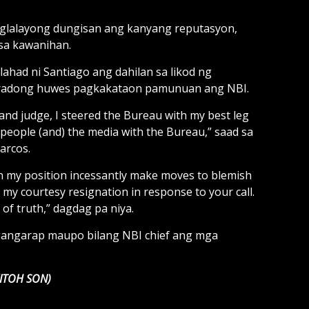
aglalayong dungisan ang kanyang reputasyon,
sa kawanihan.
lahad ni Santiago ang dahilan sa likod ng
tiradong huwes pagkakataon pamunuan ang NBI.
 and judge, I steered the Bureau with my best leg
 people (and) the media with the Bureau,” saad sa
arcos.
in my position incessantly make moves to blemish
my courtesy resignation in response to your call.
 of truth,” dagdag pa niya.
gangarap maupo bilang NBI chief ang mga
(ITOH SON)