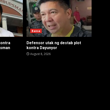
Bansa
kontra
Defensor utak ng destab plot
ssman
kontra Dayunyor
August 8, 2026