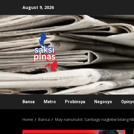
Skip
August 9, 2026
to
content
saksipinas
Palaban, Walang Kinikilingan
Bansa
Metro
Probinsya
Negosyo
Opiny
Home
Bansa
May nanunulot: Santiago nagbitiw bilang NB