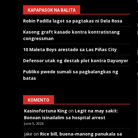
KAPAPASOK NA BALITA
Robin Padilla lagot sa pagtakas ni Dela Rosa
Kasong graft kasado kontra kontratistang
congressman
10 Maleta Boys arestado sa Las Piñas City
Defensor utak ng destab plot kontra Dayunyor
Publiko pwede sumali sa pagbalangkas ng
batas
KOMENTO
Kasinofortuna King
on
Legit na may sakit:
Bonoan isinailalim sa hospital arrest
June 5, 2026
Jake
on
Rice bill, buena-manong panukala sa