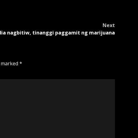
Next
ia nagbitiw, tinanggi paggamit ng marijuana
e marked
*