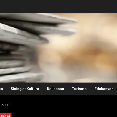
on
Sining at Kultura
Kalikasan
Turismo
Edukasyon
I chief
Bansa