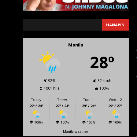
SEARCH
HANAPIN
Manila
28º
92%
32 km/h
1001 hPa
100%
Today
Tmrw.
Tue. 11
Wed. 12
29º / 24º
27º / 24º
29º / 24º
29º / 27º
100%
100%
100%
100%
Manila weather