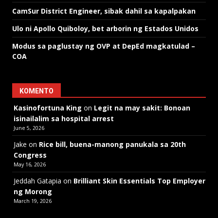
CamSur District Engineer, sibak dahil sa kapalpakan
Ulo ni Apollo Quiboloy, bet arborin ng Estados Unidos
Modus sa paglustay ng OVP at DepEd magkatulad –
COA
KOMENTO
Kasinofortuna King
on
Legit na may sakit: Bonoan
isinailalim sa hospital arrest
June 5, 2026
Jake
on
Rice bill, buena-manong panukala sa 20th
Congress
May 16, 2026
Jeddah Gatapia
on
Brilliant Skin Essentials Top Employer
ng Morong
March 19, 2026