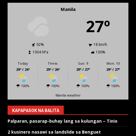
Manila
27º
92%
18 km/h
1004 hPa
100%
Today
Tmrw.
Sun. 9
Mon. 10
29º / 24º
29º / 26º
29º / 27º
29º / 27º
100%
100%
100%
100%
Manila weather
KAPAPASOK NA BALITA
Palparan, pasarap-buhay lang sa kulungan – Tinio
2 kusinero nasawi sa landslide sa Benguet