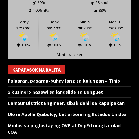
89%
23 km/h
1006 hPa
88%
Today
Tmrw.
Sun. 9
Mon. 10
30º / 25º
29º / 27º
29º / 28º
29º / 27º
100%
100%
100%
100%
Manila weather
KAPAPASOK NA BALITA
Palparan, pasarap-buhay lang sa kulungan – Tinio
2 kusinero nasawi sa landslide sa Benguet
CamSur District Engineer, sibak dahil sa kapalpakan
Ulo ni Apollo Quiboloy, bet arborin ng Estados Unidos
Modus sa paglustay ng OVP at DepEd magkatulad –
COA