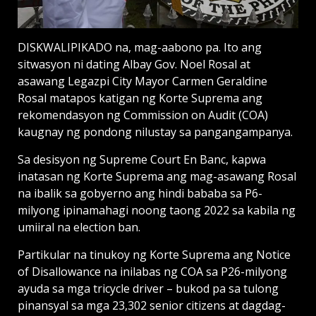
DISKWALIPIKADO na, mag-aabono pa. Ito ang
sitwasyon ni dating Albay Gov. Noel Rosal at
asawang Legazpi City Mayor Carmen Geraldine
Rosal matapos katigan ng Korte Suprema ang
rekomendasyon ng Commission on Audit (COA)
kaugnay ng pondong nilustay sa pangangampanya.
Sa desisyon ng Supreme Court En Banc, kapwa
inatasan ng Korte Suprema ang mag-asawang Rosal
na ibalik sa gobyerno ang hindi bababa sa P6-
milyong ipinamahagi noong taong 2022 sa kabila ng
umiiral na election ban.
Partikular na tinukoy ng Korte Suprema ang Notice
of Disallowance na inilabas ng COA sa P26-milyong
ayuda sa mga tricycle driver – bukod pa sa tulong
pinansyal sa mga 23,302 senior citizens at dagdag-