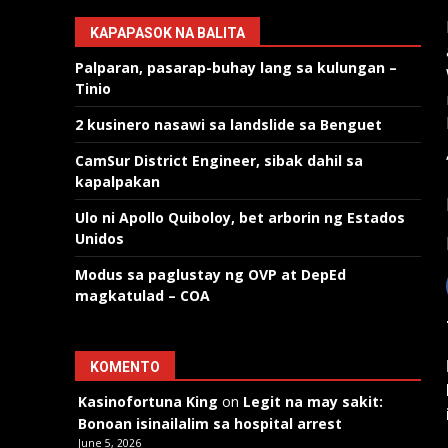
KAPAPASOK NA BALITA
Palparan, pasarap-buhay lang sa kulungan –
Tinio
2 kusinero nasawi sa landslide sa Benguet
CamSur District Engineer, sibak dahil sa
kapalpakan
Ulo ni Apollo Quiboloy, bet arborin ng Estados
Unidos
Modus sa paglustay ng OVP at DepEd
magkatulad – COA
KOMENTO
Kasinofortuna King
on
Legit na may sakit:
Bonoan isinailalim sa hospital arrest
June 5, 2026