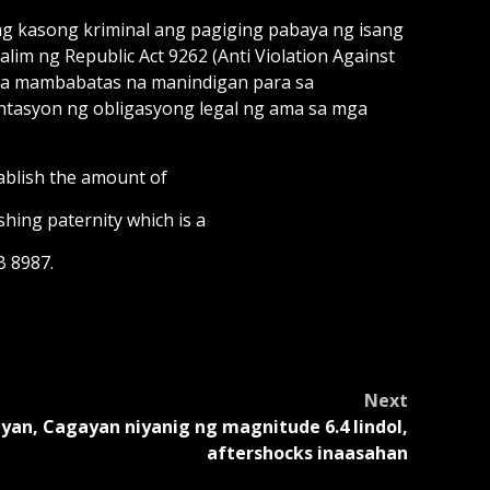
ng kasong kriminal ang pagiging pabaya ng isang
lim ng Republic Act 9262 (Anti Violation Against
a mambabatas na manindigan para sa
tasyon ng obligasyong legal ng ama sa mga
tablish the amount of
shing paternity which is a
B 8987.
Next
yan, Cagayan niyanig ng magnitude 6.4 lindol,
aftershocks inaasahan