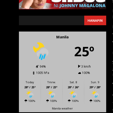
SEARCH
HANAPIN
Manila
25º
94%
3 km/h
1005 hPa
100%
Today
Tmrw.
Sat. 8
Sun. 9
28º / 25º
28º / 23º
28º / 26º
29º / 28º
100%
100%
100%
100%
Manila weather