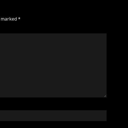
e marked
*