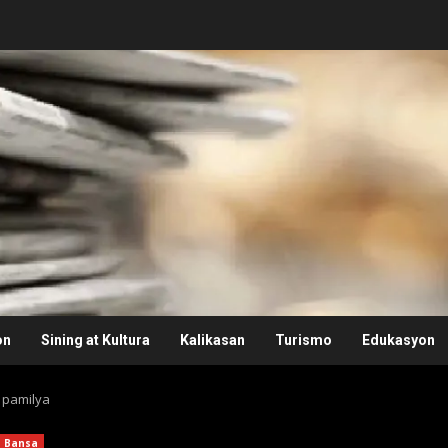
on
Sining at Kultura
Kalikasan
Turismo
Edukasyon
 pamilya
Bansa