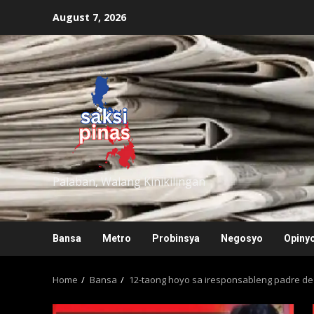
Skip
August 7, 2026
to
content
saksipinas
Palaban, Walang Kinikilingan
Bansa
Metro
Probinsya
Negosyo
Opiny
Home
Bansa
12-taong hoyo sa iresponsableng padre de