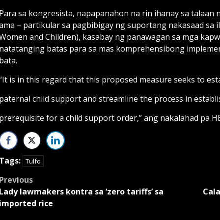
Para sa kongresista, napapanahon na rin ihanay sa talaan 
ama – partikular sa pagbibigay ng suportang nakasaad sa ila
Women and Children), kasabay ng panawagan sa mga kapw
natatanging batas para sa mas komprehensibong implemen
bata.
“It is in this regard that this proposed measure seeks to es
paternal child support and streamline the process in establi
prerequisite for a child support order,” ang nakalahad pa H
Tags:
Tulfo
Post
Previous
Lady lawmakers kontra sa ‘zero tariffs’ sa
Cala
navigation
imported rice