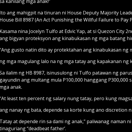
sa kanilang mga anak!”
Ito ang mahigpit na tinuran ni House Deputy Majority Lea
House Bill 8987 (An Act Punishing the Willful Failure to Pay
Kasama nina Jocelyn Tulfo at Edvic Yap, at si Quezon City 2n
ang bigyan proteksyon ang kinabukasan ng mga batang hin
“Ang gusto natin dito ay protektahan ang kinabukasan ng
ng mga magulang lalo na ng mga tatay ang kapakanan ng kan
Sa ilalim ng HB 8987, isinusulong ni Tulfo patawan ng pa
gayundin ang multang mula P100,000 hanggang P300,000 s
mga anak.
“At least ten percent ng salary nung tatay, pero kung mag
ang nanay ng bata, depende sa korte kung ano discretion 
Tatay at depende rin sa dami ng anak,” paliwanag naman ni
tinaguriang “deadbeat father’.