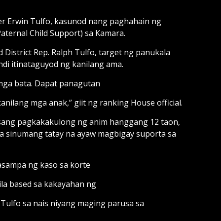
der Erwin Tulfo, kasunod nang paghahain ng
 Paternal Child Support) sa Kamara.
d District Rep. Ralph Tulfo, target ng panukala
di itinataguyod ng kanilang ama.
 mga bata. Dapat panagutan
ilang mga anak,” giit ng ranking House official.
rusang pagkakakulong ng anim hanggang 12 taon,
a sinumang tatay na ayaw magbigay suporta sa
sasampa ng kaso sa korte
nila based sa kakayahan ng
 Tulfo sa nais niyang maging parusa sa