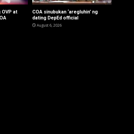
g OVP at
COA sinubukan ‘aregluhin’ ng
COA
dating DepEd official
August 6, 2026