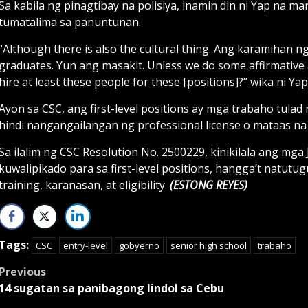
Sa kabila ng pinagtibay na polisiya, inamin din ni Yap na 
tumatalima sa panuntunan.
“Although there is also the cultural thing. Ang karamihan ng
graduates. Yun ang masakit. Unless we do some affirmative a
hire at least these people for these [positions]?” wika ni Yap
Ayon sa CSC, ang first-level positions ay mga trabaho tulad ng
hindi nangangailangan ng professional license o mataas na
Sa ilalim ng CSC Resolution No. 2500229, kinikilala ang mga
kuwalipikado para sa first-level positions, hangga’t natutu
training, karanasan, at eligibility.
(ESTONG REYES)
Tags:
CSC
entry-level
gobyerno
senior high school
trabaho
Post
Previous
14 sugatan sa panibagong lindol sa Cebu
navigation