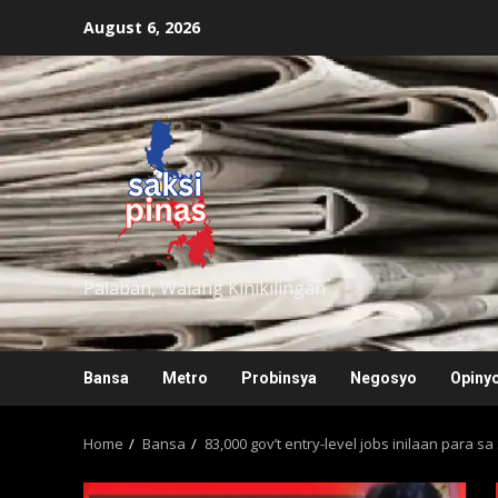
Skip
August 6, 2026
to
content
saksipinas
Palaban, Walang Kinikilingan
Bansa
Metro
Probinsya
Negosyo
Opiny
Home
Bansa
83,000 gov’t entry-level jobs inilaan para s