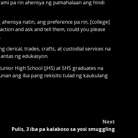
marami pa rin ahensya ng pamahalaan ang hindi
 ahensya natin, ang preference pa rin, [college]
ction and ask and tell them, could you please
.
 clerical, trades, crafts, at custodial services na
 antas ng edukasyon.
 Junior High School (JHS) at SHS graduates na
gunan ang iba pang rekisito tulad ng kaukulang
Next
Pulis, 3 iba pa kalaboso sa yosi smuggling