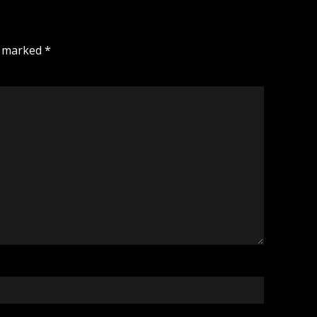
e marked
*