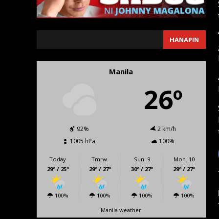
SEARCH
HANAPIN
Manila
26º
92%
2 km/h
1005 hPa
100%
Today
Tmrw.
Sun. 9
Mon. 10
29º / 25º
29º / 27º
30º / 27º
29º / 27º
100%
100%
100%
100%
Manila weather