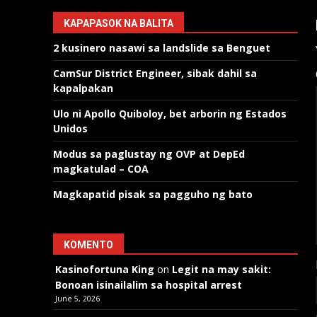
KAPAPASOK NA BALITA
2 kusinero nasawi sa landslide sa Benguet
CamSur District Engineer, sibak dahil sa
kapalpakan
Ulo ni Apollo Quiboloy, bet arborin ng Estados
Unidos
Modus sa paglustay ng OVP at DepEd
magkatulad – COA
Magkapatid pisak sa pagguho ng bato
KOMENTO
Kasinofortuna King
on
Legit na may sakit:
Bonoan isinailalim sa hospital arrest
June 5, 2026