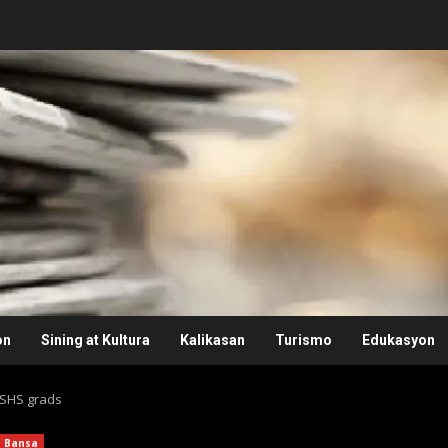
on
Sining at Kultura
Kalikasan
Turismo
Edukasyon
a SHS grads
Bansa