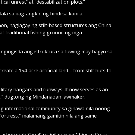
cal unrest” at “destabilization plots.”
ala sa pag-angkin ng hindi sa kanila.
n, naglagay ng stilt-based structures ang China
at traditional fishing ground ng mga
ngingisda ang istruktura sa tuwing may bagyo sa
ate a 154-acre artificial land – from stilt huts to
military hangars and runways. It now serves as an
na,” dugtong ng Mindanaoan lawmaker.
ng international community sa ginawa nila noong
y fortress,” malamang gamitin nila ang same
Scarborough Shoal) na inilagay ng Chinese Coast