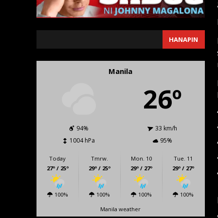
SEARCH
HANAPIN
Manila
26º
94%
33 km/h
1004 hPa
95%
Today
Tmrw.
Mon. 10
Tue. 11
27º / 25º
29º / 25º
29º / 27º
29º / 27º
100%
100%
100%
100%
Manila weather