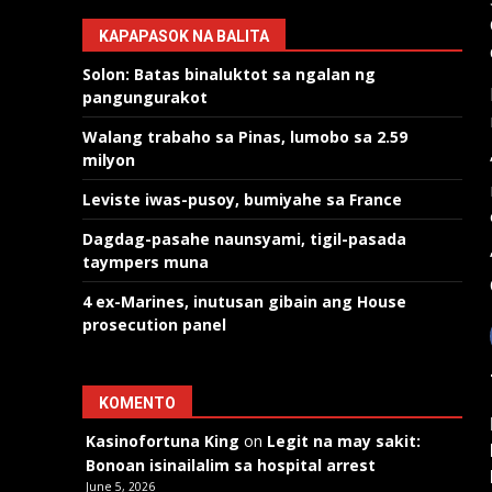
KAPAPASOK NA BALITA
Solon: Batas binaluktot sa ngalan ng
pangungurakot
Walang trabaho sa Pinas, lumobo sa 2.59
milyon
Leviste iwas-pusoy, bumiyahe sa France
Dagdag-pasahe naunsyami, tigil-pasada
taympers muna
4 ex-Marines, inutusan gibain ang House
prosecution panel
KOMENTO
Kasinofortuna King
on
Legit na may sakit:
Bonoan isinailalim sa hospital arrest
June 5, 2026