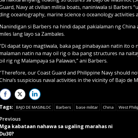
Guard, Navy at civilian militia boats, naniniwala si Barbers
ding oceanography, marine science o oceanology activities
Nanindigan si Barbers na hindi dapat pakialaman ng China an
miles lang layo sa Zambales.
“Di dapat tayo magtiwala, baka pag pinabayaan natin ito o na
malaman natin na may oil rig o iba pang structures na nait
oil rig ng Malampaya sa Palawan,” ani Barbers.
“Therefore, our Coast Guard and Philippine Navy should not 
China’s suspicious naval activities in the vicinity of Bajo de 
Tags:
BAJO DE MASINLOC
Barbers
base militar
China
West Phil
Post
Previous
Mga kabataan nahawa sa ugaling marahas ni
navigation
Du30?