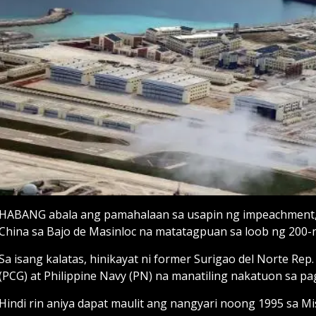
HABANG abala ang pamahalaan sa usapin ng impeachment,
China sa Bajo de Masinloc na matatagpuan sa loob ng 200-na
Sa isang kalatas, hinikayat ni former Surigao del Norte Rep
(PCG) at Philippine Navy (PN) na manatiling nakatuon sa p
Hindi rin aniya dapat maulit ang nangyari noong 1995 sa M