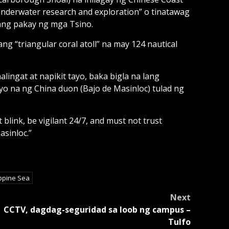
 “underwater research and exploration” o tinatawag
 ang pakay ng mga Tsino.
g “triangular coral atoll” na may 124 nautical
lingat at napikit tayo, baka bigla na lang
ayo na ng China duon (Bajo de Masinloc) tulad ng
blink, be vigilant 24/7, and must not trust
Masinloc.”
ippine Sea
Next
CCTV, dagdag-seguridad sa loob ng campus –
Tulfo