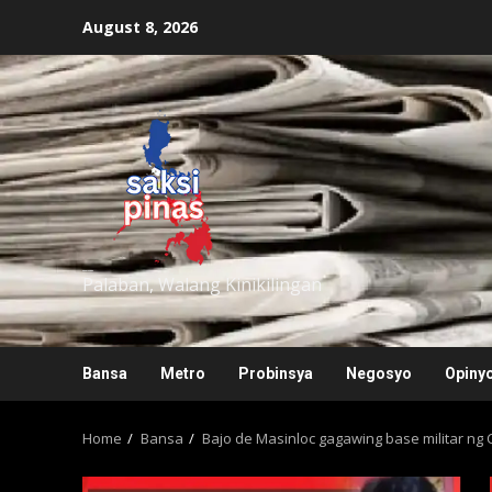
Skip
August 8, 2026
to
content
saksipinas
Palaban, Walang Kinikilingan
Bansa
Metro
Probinsya
Negosyo
Opiny
Home
Bansa
Bajo de Masinloc gagawing base militar ng 