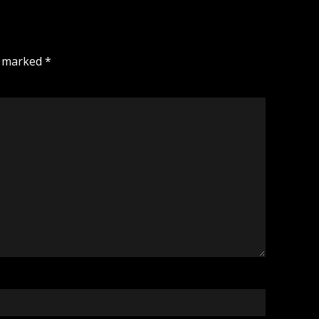
e marked
*