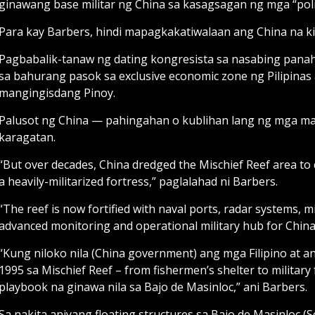
ginawang base militar ng China sa kasagsagan ng mga “politi
Para kay Barbers, hindi mapagkakatiwalaan ang China na kil
Pagbabalik-tanaw ng dating kongresista sa nasabing panaho
sa bahurang pasok sa exclusive economic zone ng Pilipinas 
mangingisdang Pinoy.
Palusot ng China — pahingahan o kublihan lang ng mga ma
karagatan.
“But over decades, China dredged the Mischief Reef area to cre
a heavily-militarized fortress,” paglalahad ni Barbers.
“The reef is now fortified with naval ports, radar systems, 
advanced monitoring and operational military hub for Chi
“Kung niloko nila (China government) ang mga Filipino at a
1995 sa Mischief Reef – from fishermen’s shelter to militar
playbook na ginawa nila sa Bajo de Masinloc,” ani Barbers.
Sa nakita aniyang floating structures sa Bajo de Masinloc (