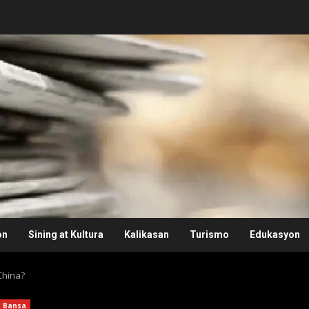
on
Sining at Kultura
Kalikasan
Turismo
Edukasyon
China?
Bansa