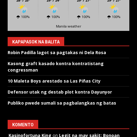
28º / 25º
29º / 24º
29º / 27º
29º / 27º
100%
100%
100%
100%
Manila weather
KAPAPASOK NA BALITA
Robin Padilla lagot sa pagtakas ni Dela Rosa
Kasong graft kasado kontra kontratistang
congressman
10 Maleta Boys arestado sa Las Piñas City
Defensor utak ng destab plot kontra Dayunyor
Publiko pwede sumali sa pagbalangkas ng batas
KOMENTO
Kasinofortuna King
on
Legit na may sakit: Bonoan