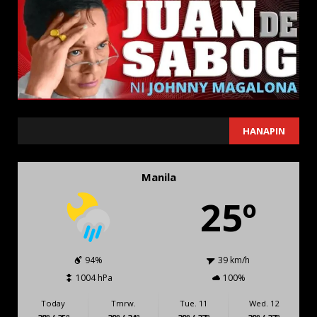
SEARCH
HANAPIN
Manila
25º
94%
39 km/h
1004 hPa
100%
Today
Tmrw.
Tue. 11
Wed. 12