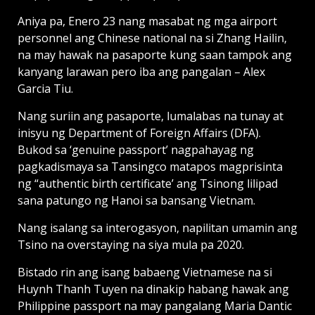
Aniya pa, Enero 23 nang masabat ng mga airport
personnel ang Chinese national na si Zhang Hailin,
na may hawak na pasaporte kung saan tampok ang
kanyang larawan pero iba ang pangalan – Alex
Garcia Tiu.
Nang suriin ang pasaporte, lumalabas na tunay at
inisyu ng Department of Foreign Affairs (DFA).
Bukod sa ‘genuine passport’ nagpahayag ng
pagkadismaya sa Tansingco matapos magprisinta
ng “authentic birth certificate’ ang Tsinong lilipad
sana patungo ng Hanoi sa bansang Vietnam.
Nang isalang sa interogasyon, napilitan umamin ang
Tsino na overstaying na siya mula pa 2020.
Bistado rin ang isang babaeng Vietnamese na si
Huynh Thanh Tuyen na dinakip habang hawak ang
Philippine passport na may pangalang Maria Dantic