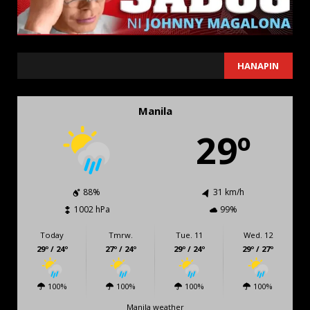
SEARCH
HANAPIN
Manila
29º
88%
31 km/h
1002 hPa
99%
Today
Tmrw.
Tue. 11
Wed. 12
29º / 24º
27º / 24º
29º / 24º
29º / 27º
100%
100%
100%
100%
Manila weather