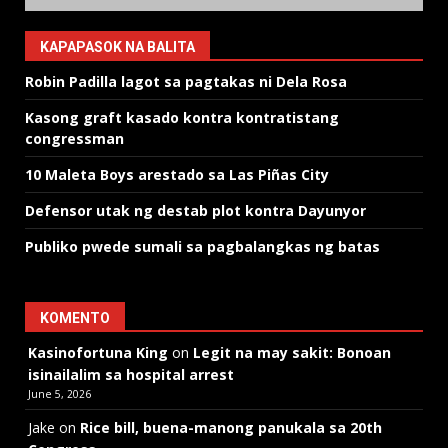
KAPAPASOK NA BALITA
Robin Padilla lagot sa pagtakas ni Dela Rosa
Kasong graft kasado kontra kontratistang
congressman
10 Maleta Boys arestado sa Las Piñas City
Defensor utak ng destab plot kontra Dayunyor
Publiko pwede sumali sa pagbalangkas ng batas
KOMENTO
Kasinofortuna King
on
Legit na may sakit: Bonoan
isinailalim sa hospital arrest
June 5, 2026
Jake
on
Rice bill, buena-manong panukala sa 20th