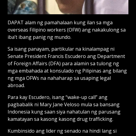
DAPAT alam ng pamahalaan kung ilan sa mga
overseas Filipino workers (OFW) ang nakakulong sa
iba’t ibang panig ng mundo.
Sa isang panayam, partikular na kinalampag ni
Senate President Francis Escudero ang Department
of Foreign Affairs (DFA) para alamin sa tulong ng
mga embahada at konsulado ng Pilipinas ang bilang
ng mga OFWs na nahaharap sa usaping legal
abroad.
Para kay Escudero, isang “wake-up call” ang
pagbabalik ni Mary Jane Veloso mula sa bansang
Indonesia kung saan siya nahatulan ng parusang
kamatayan sa kasong kasong drug trafficking.
Kumbinsido ang lider ng senado na hindi lang si