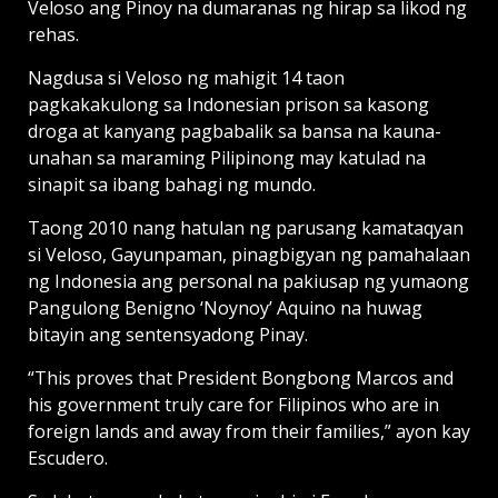
Veloso ang Pinoy na dumaranas ng hirap sa likod ng
rehas.
Nagdusa si Veloso ng mahigit 14 taon
pagkakakulong sa Indonesian prison sa kasong
droga at kanyang pagbabalik sa bansa na kauna-
unahan sa maraming Pilipinong may katulad na
sinapit sa ibang bahagi ng mundo.
Taong 2010 nang hatulan ng parusang kamataqyan
si Veloso, Gayunpaman, pinagbigyan ng pamahalaan
ng Indonesia ang personal na pakiusap ng yumaong
Pangulong Benigno ‘Noynoy’ Aquino na huwag
bitayin ang sentensyadong Pinay.
“This proves that President Bongbong Marcos and
his government truly care for Filipinos who are in
foreign lands and away from their families,” ayon kay
Escudero.