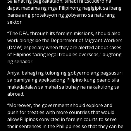
Sa lahat ng pagkakataon, sinabi ni Escudero na
dapat madama ng mga Pilipinong nagigipit sa ibang
bansa ang proteksyon ng gobyerno sa naturang
sektor.
“The DFA, through its foreign missions, should also
work alongside the Department of Migrant Workers
(DMW) especially when they are alerted about cases
of Filipinos facing legal troubles overseas,” dugtong
ng senador.
Aniya, bahagi ng tulong ng gobyerno ang pagsusuri
sa pamilya ng apektadong Pilipino kung paano sila
makadadalaw sa mahal sa buhay na nakakulong sa
abroad.
“Moreover, the government should explore and
push for treaties with more countries that would
allow Filipinos convicted in foreign courts to serve
their sentences in the Philippines so that they can be