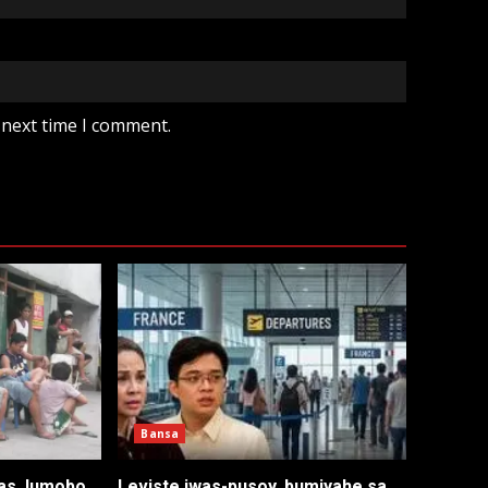
 next time I comment.
Bansa
as, lumobo
Leviste iwas-pusoy, bumiyahe sa