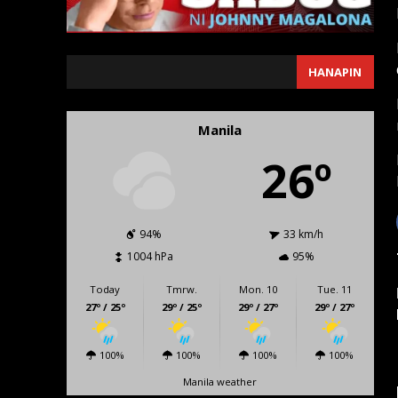
SEARCH
HANAPIN
Manila
26º
94%
33 km/h
1004 hPa
95%
Today
Tmrw.
Mon. 10
Tue. 11
27º / 25º
29º / 25º
29º / 27º
29º / 27º
100%
100%
100%
100%
Manila weather