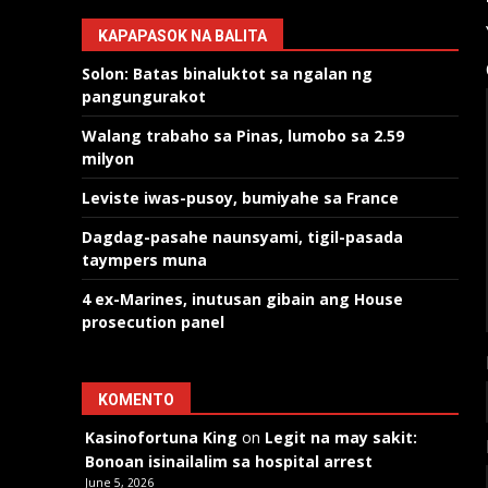
KAPAPASOK NA BALITA
Solon: Batas binaluktot sa ngalan ng
pangungurakot
Walang trabaho sa Pinas, lumobo sa 2.59
milyon
Leviste iwas-pusoy, bumiyahe sa France
Dagdag-pasahe naunsyami, tigil-pasada
taympers muna
4 ex-Marines, inutusan gibain ang House
prosecution panel
KOMENTO
Kasinofortuna King
on
Legit na may sakit:
Bonoan isinailalim sa hospital arrest
June 5, 2026