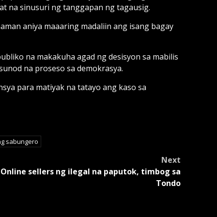
at na sinusuri ng tanggapan ng tagausig.
i naman aniya maaaring madaliin ang isang bagay
publiko na makakuha agad ng desisyon sa mabilis
usunod na proseso sa demokrasya.
nsya para matiyak na tatayo ang kaso sa
ng sabungero
Next
Online sellers ng ilegal na paputok, timbog sa
Tondo