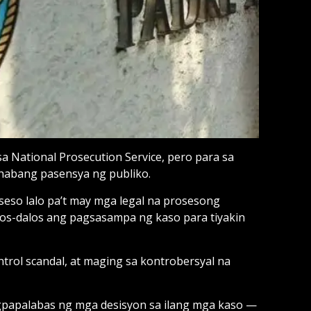
National Prosecution Service, pero para sa
ahabang pasensya ng publiko.
eso lalo pa’t may mga legal na prosesong
alos-dalos ang pagsasampa ng kaso para tiyakin
trol scandal, at maging sa kontrobersyal na
gpapalabas ng mga desisyon sa ilang mga kaso —