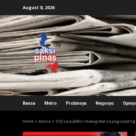
Skip
August 8, 2026
to
content
saksipinas
Palaban, Walang Kinikilingan
Bansa
Metro
Probinsya
Negosyo
Opiny
Home
Bansa
DOJ sa publiko: Huwag atat sa pag-usad n