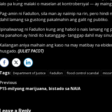
lalo pa kung malaki o maselan at kontrobersyal — ay maing
Pag-amin ni Fadullon, sila man ay naiinip na rin, pero hind
dahil lamang sa gustong pakalmahin ang galit ng publiko.
Ipinaliwanag ni Fadullon kung ang habol o nais lamang ng 
na panahon ay hindi ito katanggap- tanggap dahil may sin
Kailangan aniya maihain ang kaso na may matibay na ebide
husgado.
(JULIET PACOT)
Tags:
Department of Justice
Fadullon
flood control scandal
missi
Post
Previous
P15-milyong marijuana, bistado sa NAIA
navigation
Leave a Reply