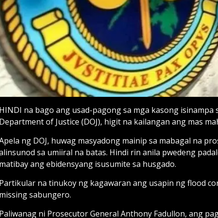
HINDI na bago ang usad-pagong sa mga kasong isinampa sa 
Department of Justice (DOJ), higit na kailangan ang mas m
Apela ng DOJ, huwag masyadong mainip sa mabagal na pros
alinsunod sa umiiral na batas. Hindi rin anila pwedeng pad
matibay ang ebidensyang isusumite sa husgado.
Partikular na tinukoy ng kagawaran ang usapin ng flood con
missing sabungero.
Paliwanag ni Prosecutor General Anthony Fadullon, ang pa