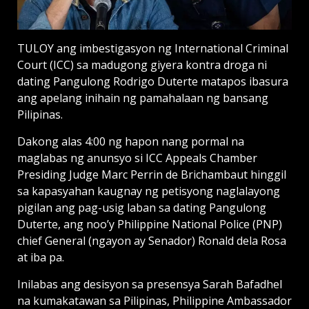
TULOY ang imbestigasyon ng International Criminal
Court (ICC) sa madugong giyera kontra droga ni
dating Pangulong Rodrigo Duterte matapos ibasura
ang apelang inihain ng pamahalaan ng bansang
Pilipinas.
Dakong alas 4:00 ng hapon nang pormal na
maglabas ng anunsyo si ICC Appeals Chamber
Presiding Judge Marc Perrin de Brichambaut hinggil
sa kapasyahan kaugnay ng petisyong naglalayong
pigilan ang pag-usig laban sa dating Pangulong
Duterte, ang noo’y Philippine National Police (PNP)
chief General (ngayon ay Senador) Ronald dela Rosa
at iba pa.
Inilabas ang desisyon sa presensya Sarah Bafadhel
na kumakatawan sa Pilipinas, Philippine Ambassador