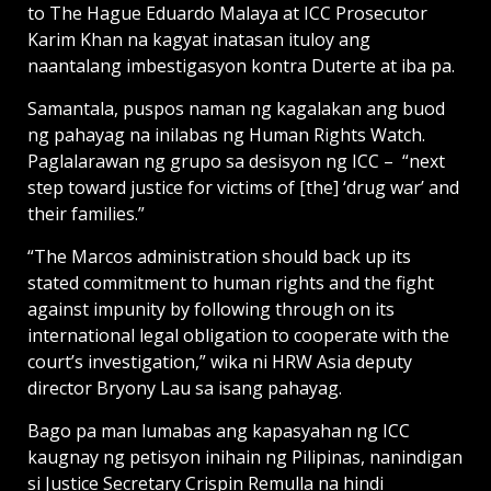
to The Hague Eduardo Malaya at ICC Prosecutor
Karim Khan na kagyat inatasan ituloy ang
naantalang imbestigasyon kontra Duterte at iba pa.
Samantala, puspos naman ng kagalakan ang buod
ng pahayag na inilabas ng Human Rights Watch.
Paglalarawan ng grupo sa desisyon ng ICC – “next
step toward justice for victims of [the] ‘drug war’ and
their families.”
“The Marcos administration should back up its
stated commitment to human rights and the fight
against impunity by following through on its
international legal obligation to cooperate with the
court’s investigation,” wika ni HRW Asia deputy
director Bryony Lau sa isang pahayag.
Bago pa man lumabas ang kapasyahan ng ICC
kaugnay ng petisyon inihain ng Pilipinas, nanindigan
si Justice Secretary Crispin Remulla na hindi