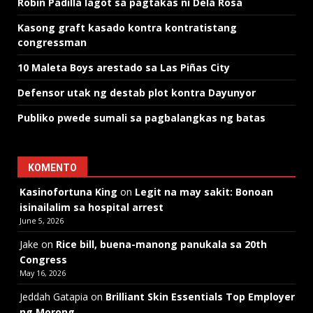
Robin Padilla lagot sa pagtakas ni Dela Rosa
Kasong graft kasado kontra kontratistang
congressman
10 Maleta Boys arestado sa Las Piñas City
Defensor utak ng destab plot kontra Dayunyor
Publiko pwede sumali sa pagbalangkas ng batas
KOMENTO
Kasinofortuna King
on
Legit na may sakit: Bonoan
isinailalim sa hospital arrest
June 5, 2026
Jake
on
Rice bill, buena-manong panukala sa 20th
Congress
May 16, 2026
Jeddah Gatapia
on
Brilliant Skin Essentials Top Employer
ng Morong