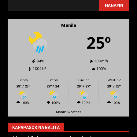
SEARCH
HANAPIN
Manila
25º
94%
10 km/h
1004 hPa
100%
Today
Tmrw.
Tue. 11
Wed. 12
28º / 25º
29º / 24º
29º / 27º
29º / 27º
100%
100%
100%
100%
Manila weather
KAPAPASOK NA BALITA