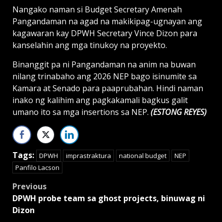
Nangako naman si Budget Secretary Amenah
Pangandaman na agad na makikipag-ugnayan ang
kagawaran kay DPWH Secretary Vince Dizon para
kanselahin ang mga tinukoy na proyekto.
Binanggit pa ni Pangandaman na anim na buwan
nilang trinabaho ang 2026 NEP bago isinumite sa
Kamara at Senado para paaprubahan. Hindi naman
inako ng kalihim ang pagkakamali bagkus galit
umano ito sa mga insertions sa NEP.
(ESTONG REYES)
Tags:
DPWH
imprastraktura
national budget
NEP
Panfilo Lacson
Post
Previous
DPWH probe team sa ghost projects, binuwag ni
navigation
Dizon