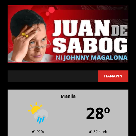
SEARCH
HANAPIN
Manila
28º
92%
32 km/h