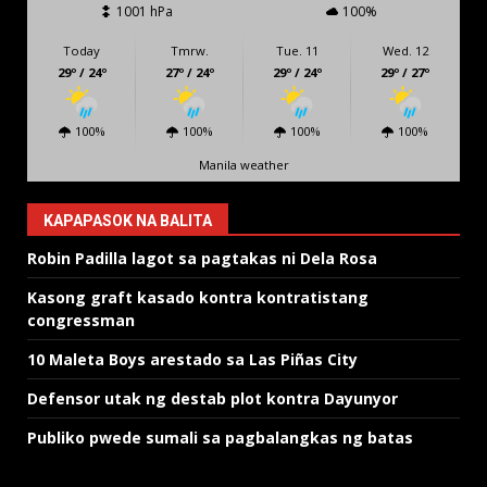
1001 hPa
100%
Today
Tmrw.
Tue. 11
Wed. 12
29º / 24º
27º / 24º
29º / 24º
29º / 27º
100%
100%
100%
100%
Manila weather
KAPAPASOK NA BALITA
Robin Padilla lagot sa pagtakas ni Dela Rosa
Kasong graft kasado kontra kontratistang
congressman
10 Maleta Boys arestado sa Las Piñas City
Defensor utak ng destab plot kontra Dayunyor
Publiko pwede sumali sa pagbalangkas ng batas