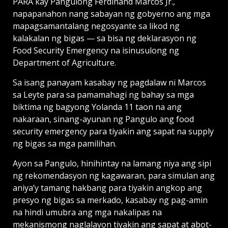
PARA kay Pangulong Ferdinand Marcos Jr.,
napapanahon nang sabayan ng gobyerno ang mga
mapagsamantalang negosyante sa likod ng
kalakalan ng bigas — sa bisa ng deklarasyon ng
Food Security Emergency na isinusulong ng
Department of Agriculture.
Sa isang panayam kasabay ng pagdalaw ni Marcos
sa Leyte para sa pamamahagi ng bahay sa mga
biktima ng bagyong Yolanda 11 taon na ang
nakaraan, sinang-ayunan ng Pangulo ang food
security emergency para tiyakin ang sapat na supply
ng bigas sa mga pamilihan.
Ayon sa Pangulo, hinihintay na lamang niya ang sipi
ng rekomendasyon ng kagawaran, para simulan ang
aniya’y tamang hakbang para tiyakin angkop ang
presyo ng bigas sa merkado, kasabay ng pag-amin
na hindi umubra ang mga nakalipas na
mekanismong naglalayon tiyakin ang sapat at abot-