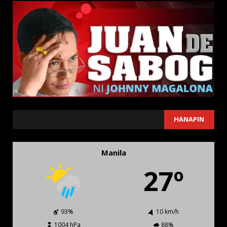
SEARCH
HANAPIN
Manila
27º
93%
10 km/h
1004 hPa
88%