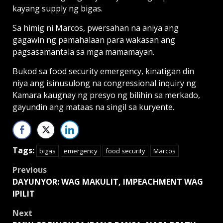
kayang supply ng bigas.
Sa himig ni Marcos, pwersahan na aniya ang
gagawin ng pamahalaan para wakasan ang
pagsasamantala sa mga mamamayan.
Bukod sa food security emergency, kinatigan din
niya ang isinusulong na congressional inquiry ng
Kamara kaugnay ng presyo ng bilihin sa merkado,
gayundin ang mataas na singil sa kuryente.
Tags:
bigas
emergency
food security
Marcos
Post
Previous
DAYUNYOR: WAG MAKULIT, IMPEACHMENT WAG
navigation
IPILIT
Next