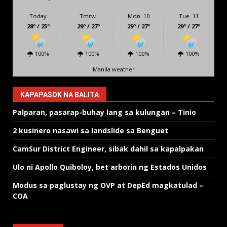
Today
Tmrw.
Mon. 10
Tue. 11
28º / 25º
29º / 27º
29º / 27º
29º / 27º
100%
100%
100%
100%
Manila weather
KAPAPASOK NA BALITA
Palparan, pasarap-buhay lang sa kulungan – Tinio
2 kusinero nasawi sa landslide sa Benguet
CamSur District Engineer, sibak dahil sa kapalpakan
Ulo ni Apollo Quiboloy, bet arborin ng Estados Unidos
Modus sa paglustay ng OVP at DepEd magkatulad –
COA