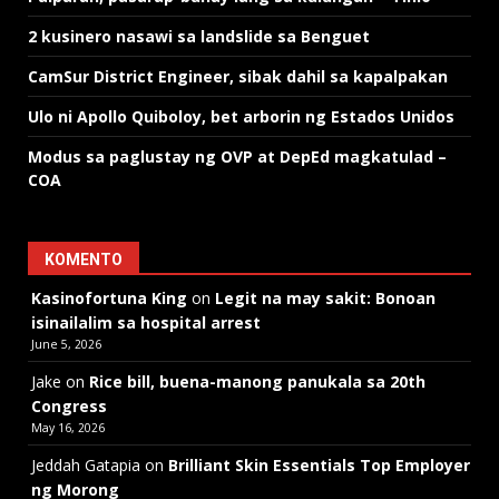
2 kusinero nasawi sa landslide sa Benguet
CamSur District Engineer, sibak dahil sa kapalpakan
Ulo ni Apollo Quiboloy, bet arborin ng Estados Unidos
Modus sa paglustay ng OVP at DepEd magkatulad –
COA
KOMENTO
Kasinofortuna King
on
Legit na may sakit: Bonoan
isinailalim sa hospital arrest
June 5, 2026
Jake
on
Rice bill, buena-manong panukala sa 20th
Congress
May 16, 2026
Jeddah Gatapia
on
Brilliant Skin Essentials Top Employer
ng Morong