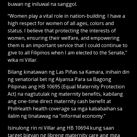
buwan ng iniluwal na sanggol.
“Women play a vital role in nation-building. I have a
high respect for women of all ages, colors and
status. I believe that protecting the interests of
women, ensuring their welfare, and empowering
them is an important service that I could continue to
give to all Filipinos when I am elected to the Senate,”
wika ni Villar.
Bilang kinatawan ng Las Piñas sa Kamara, inihain din
ng senatorial bet ng Alyansa Para sa Bagong
Pilipinas ang HB 10695 (Equal Maternity Protection
Act) na nagtutulak ng maternity benefits, kabilang
ang one-time direct maternity cash benefit at
PhilHealth health coverage sa mga kababaihan sa
ilalim ng tinatawag na “informal economy.”
Isinulong rin ni Villar ang HB 10694 kung saan
target bigyan ng libreng maternity care ang mga