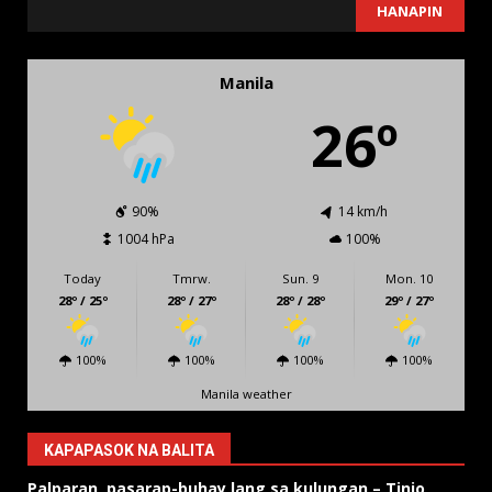
SEARCH
HANAPIN
Manila
26º
90%
14 km/h
1004 hPa
100%
Today
Tmrw.
Sun. 9
Mon. 10
28º / 25º
28º / 27º
28º / 28º
29º / 27º
100%
100%
100%
100%
Manila weather
KAPAPASOK NA BALITA
Palparan, pasarap-buhay lang sa kulungan – Tinio