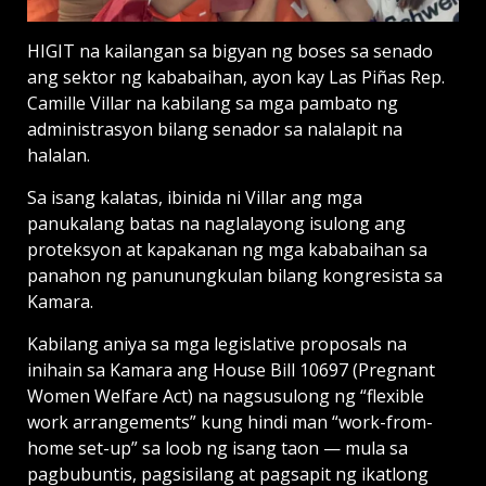
HIGIT na kailangan sa bigyan ng boses sa senado
ang sektor ng kababaihan, ayon kay Las Piñas Rep.
Camille Villar na kabilang sa mga pambato ng
administrasyon bilang senador sa nalalapit na
halalan.
Sa isang kalatas, ibinida ni Villar ang mga
panukalang batas na naglalayong isulong ang
proteksyon at kapakanan ng mga kababaihan sa
panahon ng panunungkulan bilang kongresista sa
Kamara.
Kabilang aniya sa mga legislative proposals na
inihain sa Kamara ang House Bill 10697 (Pregnant
Women Welfare Act) na nagsusulong ng “flexible
work arrangements” kung hindi man “work-from-
home set-up” sa loob ng isang taon — mula sa
pagbubuntis, pagsisilang at pagsapit ng ikatlong