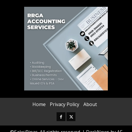
Home
Privacy Policy
About
Facebook
Twitter
©SaksiPinas. All rights reserved.
|
DarkNews
by AF