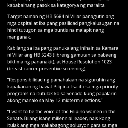
kababaihang pasok sa kategorya ng maralita.
Target naman ng HB 5684 ni Villar panagutin ang
mga ospital at iba pang pasilidad pangkalusugan na
hindi tutugon sa mga buntis na malapit nang
manganak.
Kabilang sa iba pang panukalang inihain sa Kamara
ni Villar ang HB 5243 (libreng gamutan sa babaeng
biktima ng pananakit), at House Resolution 1023
(breast cancer preventive screening),
“Responsibilidad ng pamahalaan na siguruhin ang
kapakanan ng bawat Pilipina. Isa ito sa mga priority
programs na itutulak ko sa Senado kung papalarin
akong manalo sa May 12 midterm elections.”
“I want to be the voice of the Filipino women in the
Senate. Bilang isang millennial leader, nais kong
itulak ang mga makabagong solusyon para sa mga