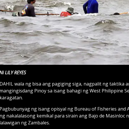
Ni LILY REYES
DAHIL wala ng bisa ang pagiging siga, nagpalit ng taktika a
mangingisdang Pinoy sa isang bahagi ng West Philippine Sea
karagatan.
Pagbubunyag ng isang opisyal ng Bureau of Fisheries and 
ng nakalalasong kemikal para sirain ang Bajo de Masinloc
lalawigan ng Zambales.