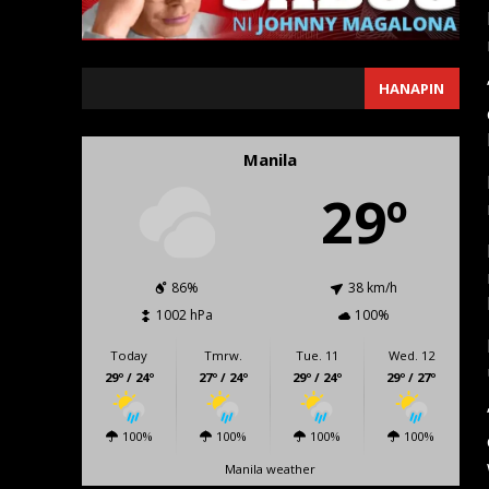
SEARCH
HANAPIN
Manila
29º
86%
38 km/h
1002 hPa
100%
Today
Tmrw.
Tue. 11
Wed. 12
29º / 24º
27º / 24º
29º / 24º
29º / 27º
100%
100%
100%
100%
Manila weather