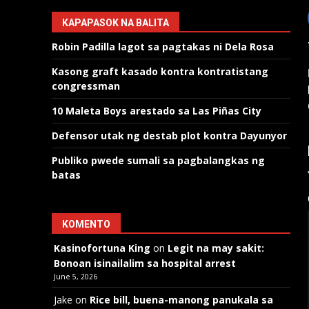
KAPAPASOK NA BALITA
Robin Padilla lagot sa pagtakas ni Dela Rosa
Kasong graft kasado kontra kontratistang
congressman
10 Maleta Boys arestado sa Las Piñas City
Defensor utak ng destab plot kontra Dayunyor
Publiko pwede sumali sa pagbalangkas ng
batas
KOMENTO
Kasinofortuna King
on
Legit na may sakit:
Bonoan isinailalim sa hospital arrest
June 5, 2026
Jake
on
Rice bill, buena-manong panukala sa