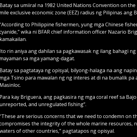
Batay sa umiiral na 1982 United Nations Convention on the 
mile exclusive economic zone (EEZ) radius ng Pilipinas ang B
“According to Philippine fishermen, yung mga Chinese fishe
cyanide,” wika ni BFAR chief information officer Nazario Br
kamakailan.
Ito rin aniya ang dahilan sa pagkawasak ng ilang bahagi ng
mayaman sa mga yamang-dagat.
Batay sa pagtataya ng opisyal, bilyong-halaga na ang napin
mga Tsino para mawalan ng ng interes at di na bumalik pa
Masinloc.
Para kay Briguera, ang pagkasira ng mga coral reef sa Bajo 
unreported, and unregulated fishing”.
“These are serious concerns that we need to condemn on the
compromises the integrity of the whole marine resources, not
waters of other countries,” pagtatapos ng opisyal.