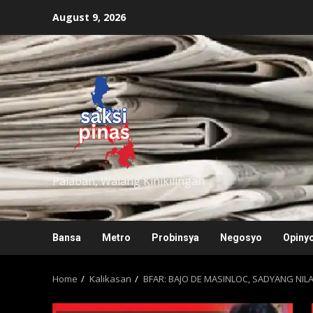
Skip
August 9, 2026
to
content
saksipinas
Palaban, Walang Kinikilingan
Bansa
Metro
Probinsya
Negosyo
Opiny
Home
Kalikasan
BFAR: BAJO DE MASINLOC, SADYANG NI