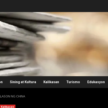
on
Sining at Kultura
Kalikasan
Turismo
Edukasyon
LALASON NG CHINA
Kalikasan