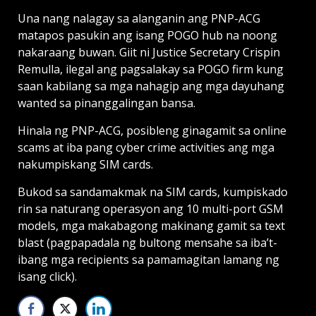
Una nang nalagay sa alanganin ang PNP-ACG
matapos pasukin ang isang POGO hub na noong
nakaraang buwan. Giit ni Justice Secretary Crispin
Remulla, ilegal ang pagsalakay sa POGO firm kung
saan kabilang sa mga nahagip ang mga dayuhang
wanted sa pinanggalingan bansa.
Hinala ng PNP-ACG, posibleng ginagamit sa online
scams at iba pang cyber crime activities ang mga
nakumpiskang SIM cards.
Bukod sa sandamakmak na SIM cards, kumpiskado
rin sa naturang operasyon ang 10 multi-port GSM
models, mga makabagong makinang gamit sa text
blast (pagpapadala ng bultong mensahe sa iba’t-
ibang mga reci­pients sa pamamagitan lamang ng
isang click).