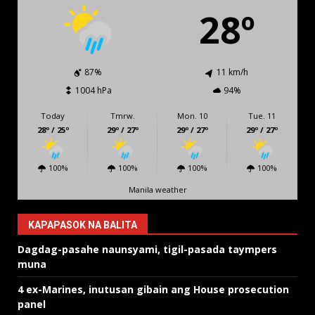
28º
87%
11 km/h
1004 hPa
94%
Today
Tmrw.
Mon. 10
Tue. 11
28º / 25º
29º / 27º
29º / 27º
29º / 27º
100%
100%
100%
100%
Manila weather
KAPAPASOK NA BALITA
Dagdag-pasahe naunsyami, tigil-pasada taympers
muna
4 ex-Marines, inutusan gibain ang House prosecution
panel