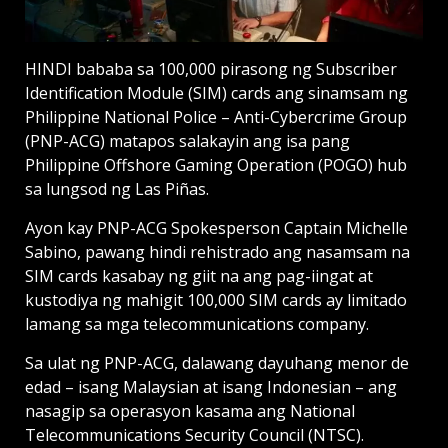
HINDI bababa sa 100,000 pirasong ng Subscriber
Identification Module (SIM) cards ang sinamsam ng
Philippine National Police – Anti-Cybercrime Group
(PNP-ACG) matapos salakayin ang isa pang
Philippine Offshore Ga­ming ­Operation (POGO) hub
sa lungsod ng Las Piñas.
Ayon kay PNP-ACG Spokesperson Captain Michelle
Sabino, pawang hindi rehistrado ang nasamsam na
SIM cards kasabay ng giit na ang pag-iingat at
kustodiya ng mahigit 100,000 SIM cards ay limitado
lamang sa mga telecommunications company.
Sa ulat ng PNP-ACG, dalawang dayuhang menor de
edad – isang Malaysian at isang Indonesian – ang
nasagip sa operasyon kasama ang National
Telecommunications Security Council (NTSC).