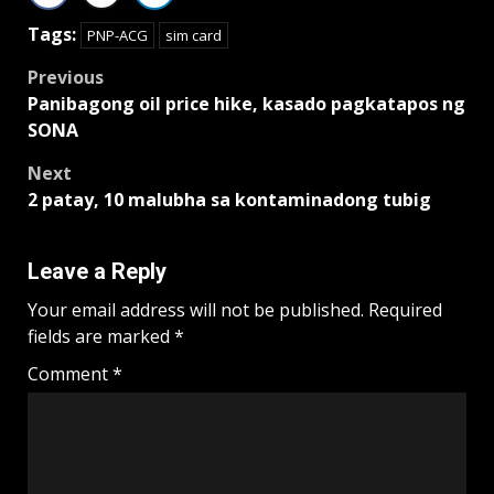
Tags:
PNP-ACG
sim card
Post
Previous
Panibagong oil price hike, kasado pagkatapos ng
navigation
SONA
Next
2 patay, 10 malubha sa kontaminadong tubig
Leave a Reply
Your email address will not be published.
Required
fields are marked
*
Comment
*