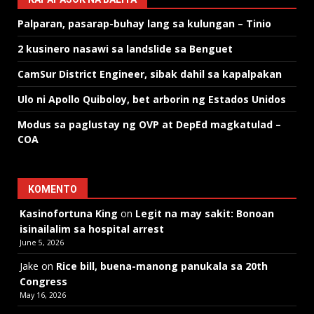
Palparan, pasarap-buhay lang sa kulungan – Tinio
2 kusinero nasawi sa landslide sa Benguet
CamSur District Engineer, sibak dahil sa kapalpakan
Ulo ni Apollo Quiboloy, bet arborin ng Estados Unidos
Modus sa paglustay ng OVP at DepEd magkatulad –
COA
KOMENTO
Kasinofortuna King
on
Legit na may sakit: Bonoan
isinailalim sa hospital arrest
June 5, 2026
Jake
on
Rice bill, buena-manong panukala sa 20th
Congress
May 16, 2026