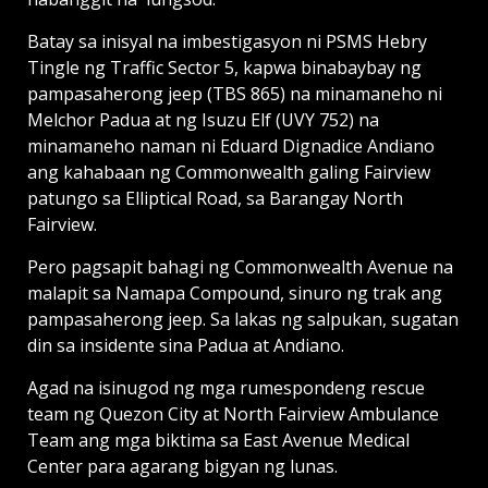
Batay sa inisyal na imbestigasyon ni PSMS Hebry
Tingle ng Traffic Sector 5, kapwa binabaybay ng
pampasaherong jeep (TBS 865) na minamaneho ni
Melchor Padua at ng Isuzu Elf (UVY 752) na
minamaneho naman ni Eduard Dignadice Andiano
ang kahabaan ng Commonwealth galing Fairview
patungo sa Elliptical Road, sa Barangay North
Fairview.
Pero pagsapit bahagi ng Commonwealth Avenue na
malapit sa Namapa Compound, sinuro ng trak ang
pampasaherong jeep. Sa lakas ng salpukan, sugatan
din sa insidente sina Padua at Andiano.
Agad na isinugod ng mga rumespondeng rescue
team ng Quezon City at North Fairview Ambulance
Team ang mga biktima sa East Avenue Medical
Center para agarang bigyan ng lunas.