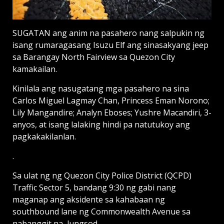
SUGATAN ang anim na pasahero nang salpukin ng
isang rumaragasang Isuzu Elf ang sinasakyang jeep
sa Barangay North Fairview sa Quezon City
kamakailan.
Kinilala ang nasugatang mga pasahero na sina
Carlos Miguel Lagmay Chan, Princess Eman Norono;
Lily Mangandire; Analyn Eboses; Yushre Macandiri, 3-
anyos, at isang lalaking hindi pa natutukoy ang
pagkakakilanlan.
.
Sa ulat ng ng Quezon City Police District (QCPD)
Traffic Sector 5, bandang 9:30 ng gabi nang
maganap ang aksidente sa kahabaan ng
southbound lane ng Commonwealth Avenue sa
nabanggit na lungsod.