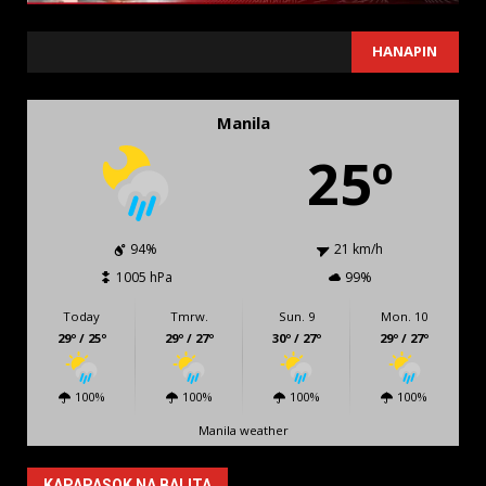
SEARCH
HANAPIN
Manila
25º
94%
21 km/h
1005 hPa
99%
Today
Tmrw.
Sun. 9
Mon. 10
29º / 25º
29º / 27º
30º / 27º
29º / 27º
100%
100%
100%
100%
Manila weather
KAPAPASOK NA BALITA