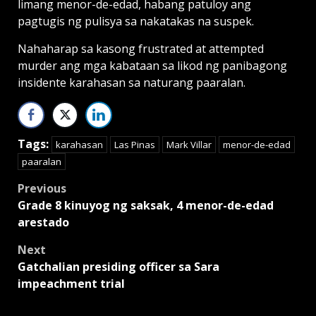
limang menor-de-edad, habang patuloy ang
pagtugis ng pulisya sa nakatakas na suspek.
Nahaharap sa kasong frustrated at attempted
murder ang mga kabataan sa likod ng panibagong
insidente karahasan sa naturang paaralan.
Tags:
karahasan
Las Pinas
Mark Villar
menor-de-edad
paaralan
Post
Previous
Grade 8 kinuyog ng saksak, 4 menor-de-edad
navigation
arestado
Next
Gatchalian presiding officer sa Sara
impeachment trial