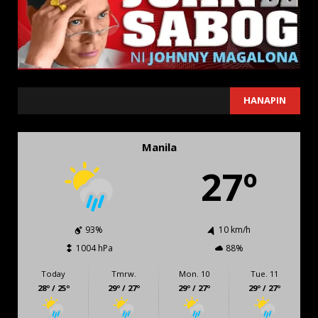
SEARCH
HANAPIN
Manila
27º
93%
10 km/h
1004 hPa
88%
Today
Tmrw.
Mon. 10
Tue. 11
28º / 25º
29º / 27º
29º / 27º
29º / 27º