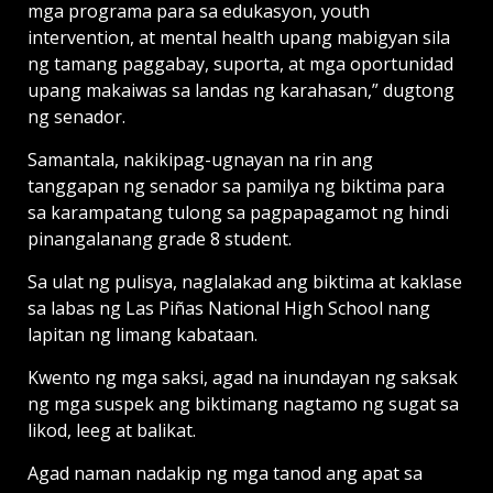
mga programa para sa edukasyon, youth
intervention, at mental health upang mabigyan sila
ng tamang paggabay, suporta, at mga oportunidad
upang makaiwas sa landas ng karahasan,” dugtong
ng senador.
Samantala, nakikipag-ugnayan na rin ang
tanggapan ng senador sa pamilya ng biktima para
sa karampatang tulong sa pagpapagamot ng hindi
pinangalanang grade 8 student.
Sa ulat ng pulisya, naglalakad ang biktima at kaklase
sa labas ng Las Piñas National High School nang
lapitan ng limang kabataan.
Kwento ng mga saksi, agad na inundayan ng saksak
ng mga suspek ang biktimang nagtamo ng sugat sa
likod, leeg at balikat.
Agad naman nadakip ng mga tanod ang apat sa