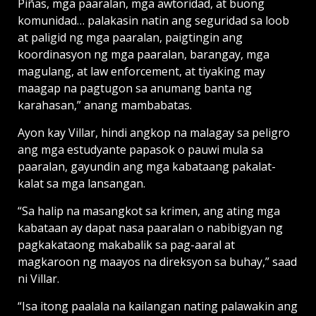
Piñas, mga paaralan, mga awtoridad, at buong
komunidad… palakasin natin ang seguridad sa loob
at paligid ng mga paaralan, paigtingin ang
koordinasyon ng mga paaralan, barangay, mga
magulang, at law enforcement, at tiyaking may
maagap na pagtugon sa anumang banta ng
karahasan,” anang mambabatas.
Ayon kay Villar, hindi angkop na malagay sa peligro
ang mga estudyante papasok o pauwi mula sa
paaralan, gayundin ang mga kabataang pakalat-
kalat sa mga lansangan.
“Sa halip na masangkot sa krimen, ang ating mga
kabataan ay dapat nasa paaralan o nabibigyan ng
pagkakataong makabalik sa pag-aaral at
magkaroon ng maayos na direksyon sa buhay,” saad
ni Villar.
“Isa itong paalala na kailangan nating palawakin ang