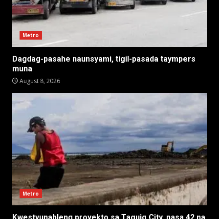
Metro
Dagdag-pasahe naunsyami, tigil-pasada taympers
muna
August 8, 2026
Metro
Kwestyunableng proyekto sa Taguig City, nasa 42 na