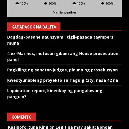
100%
100%
100%
100%
Manila weather
KAPAPASOK NA BALITA
Dagdag-pasahe naunsyami, tigil-pasada taympers
muna
4 ex-Marines, inutusan gibain ang House prosecution
panel
Pagkiling ng senator-judges, pinuna ng prosekusyon
Kwestyunableng proyekto sa Taguig City, nasa 42 na
Liquidation report, kinenkoy ng pangalawang
pangulo?
KOMENTO
Kasinofortuna King
on
Legit na may sakit: Bonoan