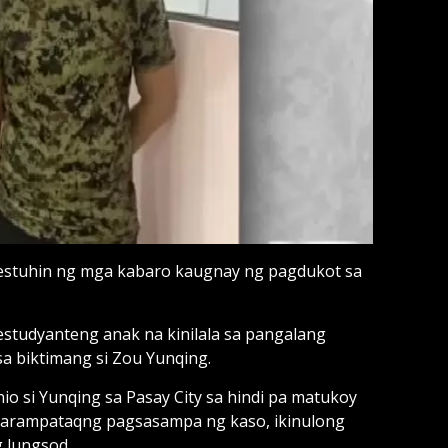
estuhin ng mga kabaro kaugnay ng pagdukot sa
estudyanteng anak na kinilala sa pangalang
a biktimang si Zou Yunqing.
 si Yunqing sa Pasay City sa hindi pa matukoy
sa karampataqng pagsasampa ng kaso, ikinulong
 lungsod.