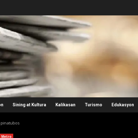
on
Sining at Kultura
Kalikasan
Turismo
Edukasyon
a pinatubos
Metro