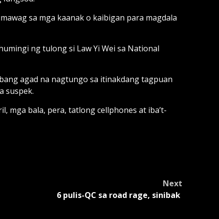
umawag sa mga kaanak o kaibigan para magdala
umingi ng tulong si Law Yi Wei sa National
ibang agad na nagtungo sa itinakdang tagpuan
a suspek.
 mga bala, pera, tatlong cellphones at iba’t-
Next
6 pulis-QC sa road rage, sinibak