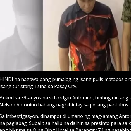
HINDI na nagawa pang pumalag ng isang pulis matapos ar
isang turistang Tsino sa Pasay City.
Bukod sa 39-anyos na si Lordgin Antonino, timbog din ang 
Nelson Antonino habang naghihintay sa perang pantubos s
Sa imbestigasyon, dinampot di umano ng mag-amang Antonio
na paglabag. Subalit sa halip na dalhin sa presinto para 
ang biktima sa Qing Qing Hotel sa Barangay 74 ng nasabing