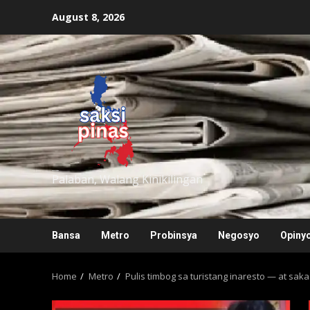
Skip
August 8, 2026
to
content
saksipinas
Palaban, Walang Kinikilingan
Bansa
Metro
Probinsya
Negosyo
Opiny
Home
Metro
Pulis timbog sa turistang inaresto — at sak