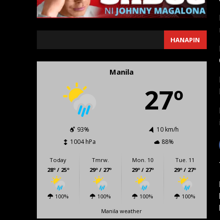
SEARCH
HANAPIN
Manila
27º
93%
10 km/h
1004 hPa
88%
Today
Tmrw.
Mon. 10
Tue. 11
28º / 25º
29º / 27º
29º / 27º
29º / 27º
100%
100%
100%
100%
Manila weather