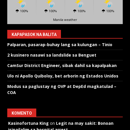
100%
100%
100%
100%
Manila weather
KAPAPASOK NA BALITA
Palparan, pasarap-buhay lang sa kulungan – Tinio
2 kusinero nasawi sa landslide sa Benguet
CamSur District Engineer, sibak dahil sa kapalpakan
Ulo ni Apollo Quiboloy, bet arborin ng Estados Unidos
Modus sa paglustay ng OVP at DepEd magkatulad –
COA
KOMENTO
Kasinofortuna King
on
Legit na may sakit: Bonoan
isinailalim sa hospital arrest