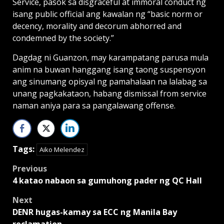
Service, pasok sa disgraceful at immoral conduct ng
isang public official ang kawalan ng “basic norm or
decency, morality and decorum abhorred and
condemned by the society.”
Dagdag ni Guanzon, may karampatang parusa mula
anim na buwan hanggang isang taong suspensyon
ang sinumang opisyal ng pamahalaan na lalabag sa
unang pagkakataon, habang dismissal from service
naman aniya para sa pangalawang offense.
Tags:
Aiko Melendez
Post
Previous
4 katao nabaon sa gumuhong pader ng QC Hall
navigation
Next
DENR hugas-kamay sa ECC ng Manila Bay
reclamation