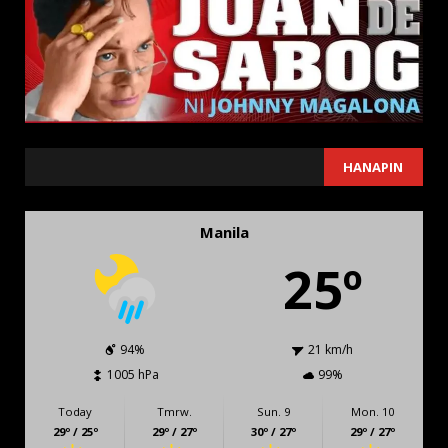
SEARCH
HANAPIN
Manila
25º
94%
21 km/h
1005 hPa
99%
Today
Tmrw.
Sun. 9
Mon. 10
29º / 25º
29º / 27º
30º / 27º
29º / 27º