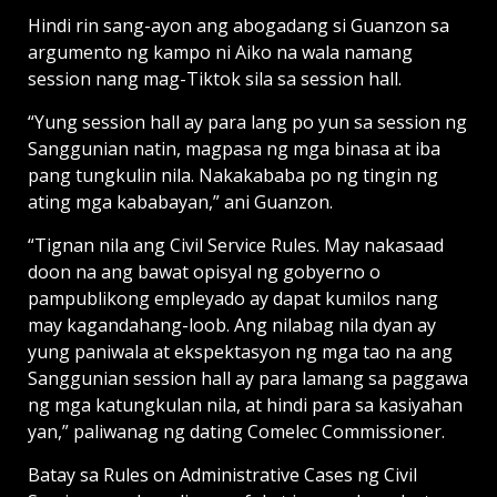
Hindi rin sang-ayon ang abogadang si Guanzon sa
argumento ng kampo ni Aiko na wala namang
session nang mag-Tiktok sila sa session hall.
“Yung session hall ay para lang po yun sa session ng
Sanggunian natin, magpasa ng mga binasa at iba
pang tungkulin nila. Nakakababa po ng tingin ng
ating mga kababayan,” ani Guanzon.
“Tignan nila ang Civil Service Rules. May nakasaad
doon na ang bawat opisyal ng gobyerno o
pampublikong empleyado ay dapat kumilos nang
may kagandahang-loob. Ang nilabag nila dyan ay
yung paniwala at ekspektasyon ng mga tao na ang
Sanggunian session hall ay para lamang sa paggawa
ng mga katungkulan nila, at hindi para sa kasiyahan
yan,” paliwanag ng dating Comelec Commissioner.
Batay sa Rules on Administrative Cases ng Civil