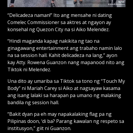
“Delicadeza naman!” Ito ang mensahe ni dating
Comelec Commissioner sa aktres at ngayon ay
konsehal ng Quezon City na si Aiko Melendez.
“Hindi maganda kapag nakikita ng tao na
ginagawang entertainment ang trabaho namin lalo
na sa session hall. Kahit delicadeza na lang,” ayon
kay Atty. Rowena Guanzon nang mapanood nito ang
Tiktok ni Melendez.
Una dito ay umariba sa Tiktok sa tono ng “Touch My
Body” ni Mariah Carey si Aiko at nagsayaw kasama
ang isang lalaki sa harapan pa umano ng malaking
bandila ng session hall.
“Bakit dyan pa eh may napakalaking flag pa ng
Pilipinas doon, ‘di ba? Parang kawalan ng respeto sa
institusyon,” giit ni Guanzon.