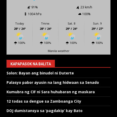
91%
23 km/h
1004 hPa
100%
Today
Tmrw.
Sat. 8
Sun. 9
28º / 24º
28º / 24º
29º / 24º
29º / 27º
100%
100%
100%
100%
Manila weather
KAPAPASOK NA BALITA
Solon: Bayan ang binudol ni Duterte
Palasyo pabor ayusin na lang hidwaan sa Senado
Kumubra ng CIF ni Sara huhubaran ng maskara
12 todas sa dengue sa Zamboanga City
DOJ dumistansya sa ‘pagdakip’ kay Bato