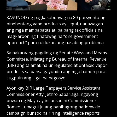
KASUNOD ng pagkakabunyag na 80 porsyento ng
binebentang vape products ay ilegal, nanawagan
ang mga mambabatas at iba pang tax officials na
magkaroon ng tinatawag na “one government
approach” para tuldukan ang nasabing problema.
Sa nakaraang pagdinig ng Senate Ways and Means
Committee, inilatag ng Bureau of Internal Revenue
(BIR) ang talamak na unregulated at untaxed vapor
products sa bansa gayundin ang mga hamon para
sugpuin ang iligal na negosyo.
Ayon kay BIR Large Taxpayers Service Assistant
Commissioner Atty. Jethro Sabariaga, ngayong
buwan ng Mayo ay inilunsad ni Commissioner
Romeo Lumagui Jr. ang panibagong nationwide
campaign bunsod na rin ng intelligence reports