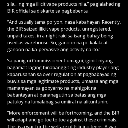
sila… ng mga illicit vape products nila,” paglalahad ng
BIR official sa diskarte sa pagbebenta.
“And usually tama po ‘yon, nasa kabahayan. Recently,
the BIR seized illicit vape products, unregistered,
unpaid taxes, in a night raid sa isang bahay being
used as warehouse. So, ganoon na po kalala at
ganoon na ka-pervasive ang activity na ito.”
Sa panig ni Commissioner Lumagui, iginiit niyang
bagama’t laging binabanggit ng industry player ang
kaparusahan sa over regulation at pagbabayad ng
buwis sa mga legitimate products, umaasa ang mga
mamamayan sa gobyerno na mahigpit na
babantayan at pananagutin sa batas ang mga
patuloy na lumalabag sa umiiral na alituntunin.
“More enforcement will be forthcoming, and the BIR
will adapt and go toe to toe against these criminals.
This is a war for the welfare of Filipino teens. A war