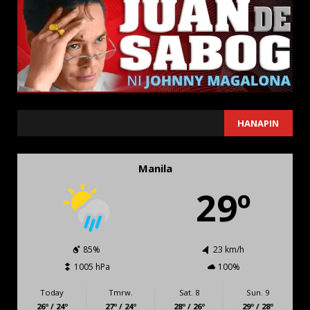
SEARCH
HANAPIN
Manila
29º
85%
23 km/h
1005 hPa
100%
Today
Tmrw.
Sat. 8
Sun. 9
26º / 24º
27º / 24º
28º / 26º
29º / 28º