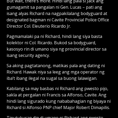
But wait, there’s more. Hindi lang pala si Jack ang
gumagamit sa pangalan ni Gen. Lucas – pati ang
isang alyas Richard na nagpakilalang bodyguard at
designated bagman ni Cavite Provincial Police Office
Director Col. Eleuterio Ricardo Jr.
Pagmamalaki pa ni Richard, hindi lang siya basta
kolektor ni Col. Ricardo. Bukod sa bodyguard,
kasosyo rin di umano siya ng provincial director sa
isang security agency.
Sa aking pagtatanong, matikas pala ang dating ni
Richard. Hawak niya sa leeg ang mga operator ng
iba’t ibang ilegal na sugal sa buong lalawigan.
Kabilang sa may basbas ni Richard ang pwesto pijo,
sakla at pergalan ni Francis sa Alfonso, Cavite. Ang
hindi lang sigurado kung nababahagian ng biyaya ni
Richard si Alfonso PNP chief Major Robert Dimapilis.
Tinutukuran din di umano ni Richard ang pwesto