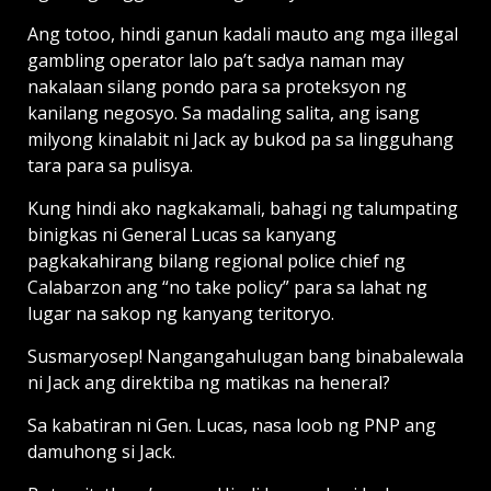
Ang totoo, hindi ganun kadali mauto ang mga illegal
gambling operator lalo pa’t sadya naman may
nakalaan silang pondo para sa proteksyon ng
kanilang negosyo. Sa madaling salita, ang isang
milyong kinalabit ni Jack ay bukod pa sa lingguhang
tara para sa pulisya.
Kung hindi ako nagkakamali, bahagi ng talumpating
binigkas ni General Lucas sa kanyang
pagkakahirang bilang regional police chief ng
Calabarzon ang “no take policy” para sa lahat ng
lugar na sakop ng kanyang teritoryo.
Susmaryosep! Nangangahulugan bang binabalewala
ni Jack ang direktiba ng matikas na heneral?
Sa kabatiran ni Gen. Lucas, nasa loob ng PNP ang
damuhong si Jack.