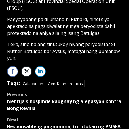
Group (PSOG) at Provincial Special Operation Unit
(PSOU).
Pagyayabang pa di umano ni Richard, hindi siya
apektado sa pagsisiwalat ng mga peryodista dahil
protektado na aniya sila ng isang Batuigas!
Teka, sino ba ang tinutukoy niyang peryodista? Si
Ruther Batuigas ba? Aysus, matagal nang pumanaw
yun.
Tags:
Calabarzon
Gen. Kenneth Lucas
Post
Previous
Nebrija sinuspinde kaugnay ng alegasyon kontra
navigation
Bong Revilla
Next
Responsableng pagmimina, tututukan ng PMSEA