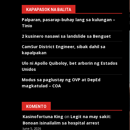
KAPAPASOK NA BALITA
Palparan, pasarap-buhay lang sa kulungan –
Tinio
2 kusinero nasawi sa landslide sa Benguet
CamSur District Engineer, sibak dahil sa
kapalpakan
Ulo ni Apollo Quiboloy, bet arborin ng Estados
Unidos
Modus sa paglustay ng OVP at DepEd
magkatulad – COA
KOMENTO
Kasinofortuna King
on
Legit na may sakit:
Bonoan isinailalim sa hospital arrest
June 5, 2026