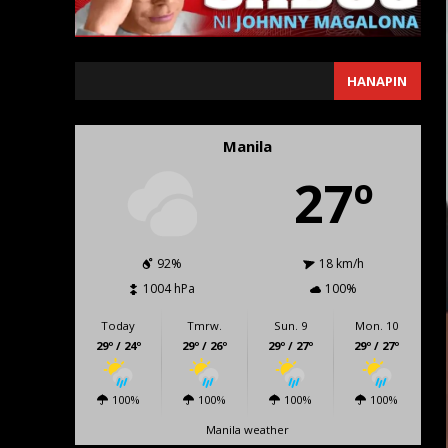
SEARCH
HANAPIN
Manila
27º
92%
18 km/h
1004 hPa
100%
Today
Tmrw.
Sun. 9
Mon. 10
29º / 24º
29º / 26º
29º / 27º
29º / 27º
100%
100%
100%
100%
Manila weather