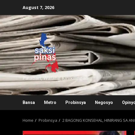
Skip
August 7, 2026
to
content
saksipinas
Palaban, Walang Kinikilingan
Bansa
Metro
Probinsya
Negosyo
Opiny
Home
Probinsya
2 BAGONG KONSEHAL, HINIRANG SA A