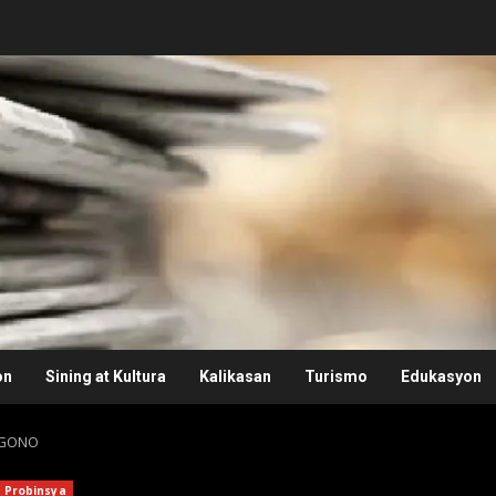
on
Sining at Kultura
Kalikasan
Turismo
Edukasyon
NGONO
Probinsya