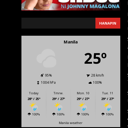
SEARCH
HANAPIN
Manila
25º
95%
28 km/h
1004 hPa
100%
Today
Tmrw.
Mon. 10
Tue. 11
28º / 25º
29º / 27º
29º / 27º
29º / 27º
100%
100%
100%
100%
Manila weather