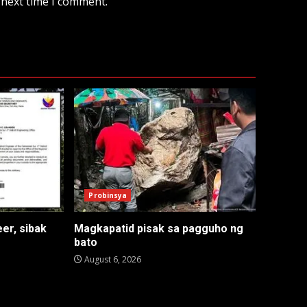
 next time I comment.
Probinsya
er, sibak
Magkapatid pisak sa pagguho ng
bato
August 6, 2026