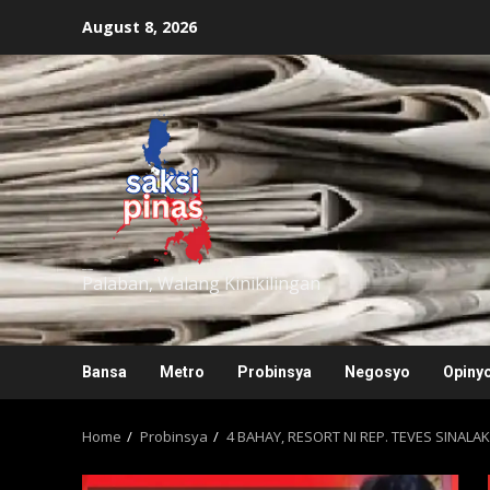
Skip
August 8, 2026
to
content
saksipinas
Palaban, Walang Kinikilingan
Bansa
Metro
Probinsya
Negosyo
Opiny
Home
Probinsya
4 BAHAY, RESORT NI REP. TEVES SINALA