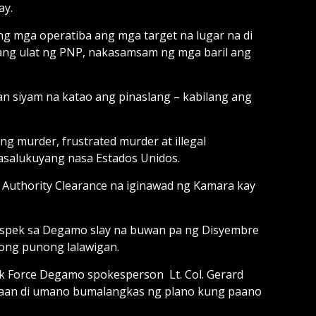
ay.
 ng mga operatiba ang mga target na lugar na di
ng ulat ng PNP, nakasamsam ng mga baril ang
n siyam na katao ang pinaslang – kabilang ang
g murder, frustrated murder at illegal
kasalukuyang nasa Estados Unidos.
 Authority Clearance na iginawad ng Kamara kay
suspek sa Degamo slay na buwan pa ng Disyembre
ong punong lalawigan.
Task Force Degamo spokesperson Lt. Col. Gerard
 saan di umano bumalangkas ng plano kung paano