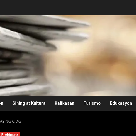
on
Sining at Kultura
Kalikasan
Turismo
Edukasyon
KAY NG CIDG
Probinsya