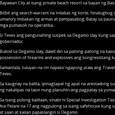
Bayawan City at isang private beach resort sa bayan ng Bas
Bitbit ang search warrant na inilabas ng korte, hinalughog
umano’y imbakan ng armas at pampasabog. Batay sa pauna
mga pumasok na operatiba.
Si Teves ang pangunahing suspek sa Degamo slay kung saa
gobernador.
Bukod sa Degamo slay, dawit din sa patong-patong na kason
possession of firearms and explosives ang kongresistang 
Samantala, tuluyan na rin napaso ngayong araw ang Travel
Teves.
Sa kaugnay na balita, ipinagtapat ng apat na arestadong 
ng nakalipas na taon nung planuhin ang pagpatay sa yuma
Sa isang pulong balitaan, sinabi ni Special Investigation 
Ace Pelare na 17 ang nagpulong sa isang safehouse kung
at saan at kailan papaslangin si Degamo.