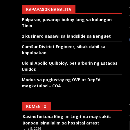
KAPAPASOK NA BALITA
Palparan, pasarap-buhay lang sa kulungan –
Tinio
2 kusinero nasawi sa landslide sa Benguet
CamSur District Engineer, sibak dahil sa
kapalpakan
Ulo ni Apollo Quiboloy, bet arborin ng Estados
Unidos
Modus sa paglustay ng OVP at DepEd
magkatulad – COA
KOMENTO
Kasinofortuna King
on
Legit na may sakit:
Bonoan isinailalim sa hospital arrest
June 5, 2026