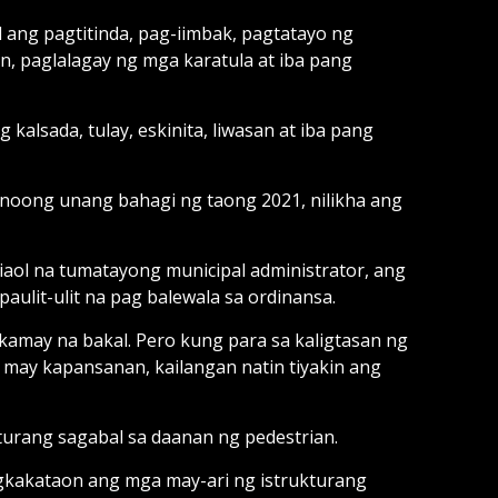
 ang pagtitinda, pag-iimbak, pagtatayo ng
n, paglalagay ng mga karatula at iba pang
alsada, tulay, eskinita, liwasan at iba pang
y noong unang bahagi ng taong 2021, nilikha ang
iaol na tumatayong municipal administrator, ang
aulit-ulit na pag balewala sa ordinansa.
amay na bakal. Pero kung para sa kaligtasan ng
may kapansanan, kailangan natin tiyakin ang
urang sagabal sa daanan ng pedestrian.
agkakataon ang mga may-ari ng istrukturang