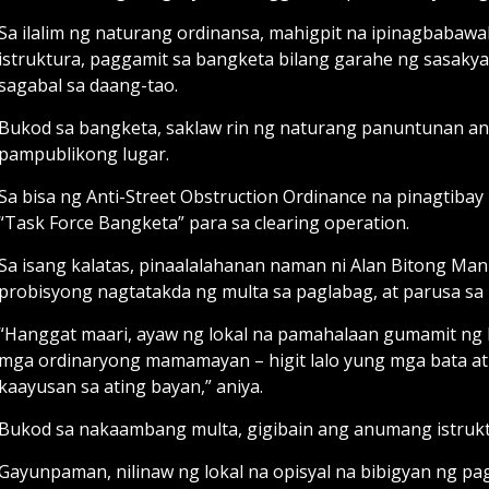
Sa ilalim ng naturang ordinansa, mahigpit na ipinagbabawal
istruktura, paggamit sa bangketa bilang garahe ng sasakya
sagabal sa daang-tao.
Bukod sa bangketa, saklaw rin ng naturang panuntunan ang k
pampublikong lugar.
Sa bisa ng Anti-Street Obstruction Ordinance na pinagtiba
“Task Force Bangketa” para sa clearing operation.
Sa isang kalatas, pinaalalahanan naman ni Alan Bitong Man
probisyong nagtatakda ng multa sa paglabag, at parusa sa p
“Hanggat maari, ayaw ng lokal na pamahalaan gumamit ng k
mga ordinaryong mamamayan – higit lalo yung mga bata at 
kaayusan sa ating bayan,” aniya.
Bukod sa nakaambang multa, gigibain ang anumang istrukt
Gayunpaman, nilinaw ng lokal na opisyal na bibigyan ng p