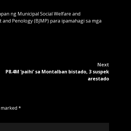
an ng Municipal Social Welfare and
t and Penology (BJMP) para ipamahagi sa mga
Next
P8.4M ‘paihi’ sa Montalban bistado, 3 suspek
arestado
e marked
*