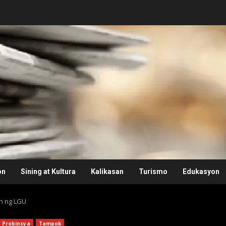
on
Sining at Kultura
Kalikasan
Turismo
Edukasyon
n ng LGU
Probinsya
Tampok