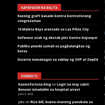
KAPAPASOK NA BALITA
Kasong graft kasado kontra kontratistang
congressman
10 Maleta Boys arestado sa Las Piñas City
Defensor utak ng destab plot kontra Dayunyor
Publiko pwede sumali sa pagbalangkas ng
batas
Duterte mananagot sa sablay ng OVP at DepEd
KOMENTO
Kasinofortuna King
on
Legit na may sakit:
Bonoan isinailalim sa hospital arrest
June 5, 2026
Jake
on
Rice bill, buena-manong panukala sa