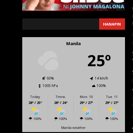
SEARCH
HANAPIN
Manila
25º
93%
14 km/h
1005 hPa
100%
Today
Tmrw.
Mon. 10
Tue. 11
28º / 25º
28º / 24º
29º / 27º
29º / 27º
100%
100%
100%
100%
Manila weather