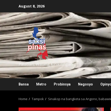
Skip
August 8, 2026
to
content
saksipinas
Palaban, Walang Kinikilingan
Bansa
Metro
Probinsya
Negosyo
Opiny
Home
Tampok
Sinakop na bangketa sa Angono, babawii