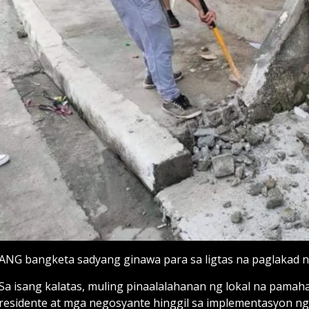
ANG bangketa sadyang ginawa para sa ligtas na paglakad 
Sa isang kalatas, muling pinaalalahanan ng lokal na pam
residente at mga negosyante hinggil sa implementasyon ng 