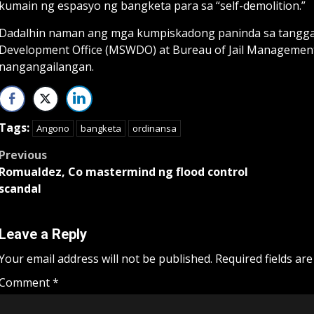
kumain ng espasyo ng bangketa para sa “self-demolition.”
Dadalhin naman ang mga kumpiskadong paninda sa tanggap
Development Office (MSWDO) at Bureau of Jail Managemen
nangangailangan.
Tags:
Angono
bangketa
ordinansa
Post
Previous
Romualdez, Co mastermind ng flood control
navigation
scandal
Leave a Reply
Your email address will not be published.
Required fields ar
Comment
*