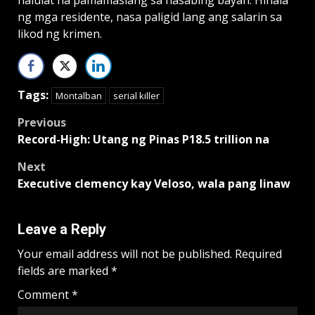
naiulat na pamamaslang sa nasabing bayan. Hinala
ng mga residente, nasa paligid lang ang salarin sa
likod ng krimen.
Tags:
Montalban
serial killer
Post
Previous
Record-High: Utang ng Pinas P18.5 trillion na
navigation
Next
Executive clemency kay Veloso, wala pang linaw
Leave a Reply
Your email address will not be published.
Required
fields are marked
*
Comment
*