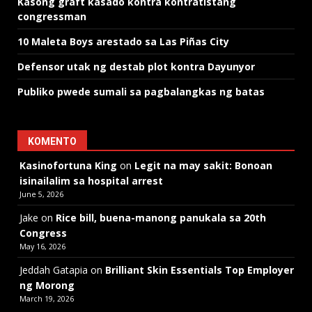
Kasong graft kasado kontra kontratistang
congressman
10 Maleta Boys arestado sa Las Piñas City
Defensor utak ng destab plot kontra Dayunyor
Publiko pwede sumali sa pagbalangkas ng batas
KOMENTO
Kasinofortuna King
on
Legit na may sakit: Bonoan
isinailalim sa hospital arrest
June 5, 2026
Jake
on
Rice bill, buena-manong panukala sa 20th
Congress
May 16, 2026
Jeddah Gatapia
on
Brilliant Skin Essentials Top Employer
ng Morong
March 19, 2026