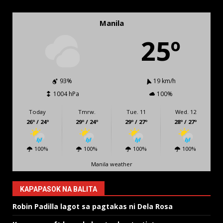
Manila
25º
93%
19 km/h
1004 hPa
100%
Today
Tmrw.
Tue. 11
Wed. 12
26º / 24º
29º / 24º
29º / 27º
28º / 27º
100%
100%
100%
100%
Manila weather
KAPAPASOK NA BALITA
Robin Padilla lagot sa pagtakas ni Dela Rosa