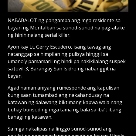
NABABALOT ng pangamba ang mga residente sa
bayan ng Montalban sa sunod-sunod na pag-atake
ng hinihinalang serial killer.
Ayon kay Lt. Gerry Escudero, isang tawag ang
natanggap sa himpilan ng pulisya hinggil sa
umano’y pamamaril ng hindi pa nakikilalang suspek
sa Jovil-3, Barangay San Isidro ng nabanggit na
bayan.
Agad naman aniyang rumesponde ang kapulisan
kung saan tumambad ang nakahandusay na
katawan ng dalawang biktimang kapwa wala nang
buhay bunsod ng mga tama ng bala sa iba’t ibang
bahagi ng katawan.
Sa mga nakalipas na linggo sunod-sunod ang