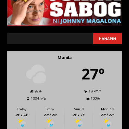
SEARCH
HANAPIN
Manila
27º
92%
18 km/h
1004 hPa
100%
Today
Tmrw.
Sun. 9
Mon. 10
29º / 24º
29º / 26º
29º / 27º
29º / 27º