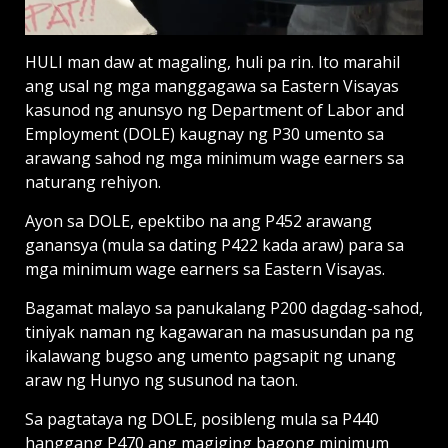
HULI man daw at magaling, huli pa rin. Ito marahil
ang usal ng mga manggagawa sa Eastern Visayas
kasunod ng anunsyo ng Department of Labor and
Employment (DOLE) kaugnay ng P30 umento sa
arawang sahod ng mga minimum wage earners sa
naturang rehiyon.
Ayon sa DOLE, epektibo na ang P452 arawang
ganansya (mula sa dating P422 kada araw) para sa
mga minimum wage earners sa Eastern Visayas.
Bagamat malayo sa panukalang P200 dagdag-sahod,
tiniyak naman ng kagawaran na masusundan pa ng
ikalawang bugso ang umento pagsapit ng unang
araw ng Hunyo ng susunod na taon.
Sa pagtataya ng DOLE, posibleng mula sa P440
hanggang P470 ang magiging bagong minimum