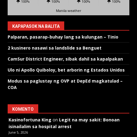
100%
100%
100%
100%
Manila weather
KAPAPASOK NA BALITA
Palparan, pasarap-buhay lang sa kulungan – Tinio
2 kusinero nasawi sa landslide sa Benguet
CamSur District Engineer, sibak dahil sa kapalpakan
Ulo ni Apollo Quiboloy, bet arborin ng Estados Unidos
Modus sa paglustay ng OVP at DepEd magkatulad –
COA
KOMENTO
Kasinofortuna King
on
Legit na may sakit: Bonoan
isinailalim sa hospital arrest
June 5, 2026