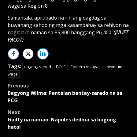
wage sa Region 8.
Samantala, aprubado na rin ang dagdag sa
buwanang sahod ng mga kasambahay sa rehiyon na
naglalaro naman sa P5,800 hanggang P6,400.
(JULIET
PACOT)
Tags:
dagdag sahod
DOLE
Eastern Visayas
minimum
wage
Post
Previous
Bagyong Wilma: Pantalan bantay-sarado na sa
navigation
PCG
Next
Guilty na naman: Napoles dedma sa bagong
hatol