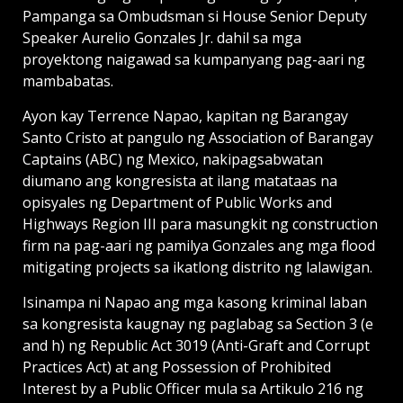
Pampanga sa Ombudsman si House Senior Deputy
Speaker Aurelio Gonzales Jr. dahil sa mga
proyektong naigawad sa kumpanyang pag-aari ng
mambabatas.
Ayon kay Terrence Napao, kapitan ng Barangay
Santo Cristo at pangulo ng Association of Barangay
Captains (ABC) ng Mexico, nakipagsabwatan
diumano ang kongresista at ilang matataas na
opisyales ng Department of Public Works and
Highways Region III para masungkit ng construction
firm na pag-aari ng pamilya Gonzales ang mga flood
mitigating projects sa ikatlong distrito ng lalawigan.
Isinampa ni Napao ang mga kasong kriminal laban
sa kongresista kaugnay ng paglabag sa Section 3 (e
and h) ng Republic Act 3019 (Anti-Graft and Corrupt
Practices Act) at ang Possession of Prohibited
Interest by a Public Officer mula sa Artikulo 216 ng