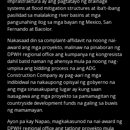
imprastraktura ay ang pagtatayo ng drainage
systems at flood mitigation structures at iba’t-ibang
pasilidad sa malalaking river basins at mga
pangunahing ilog sa mga bayan ng Mexico, San
Fernando at Bacolor.
Nakasaad din sa complaint-affidavit na noong nai-
award ang mga proyekto, malinaw na pinaboran ng
DPWH regional office ang kumpanya ng kongresista
dahil batid naman ng ahensya mula pa noong nag-
umpisa ang bidding process na ang ADG
Construction Company ay pag-aari ng mga
indibidwal na nakaupong opisyal ng gobyerno na
ang mga sinasakupang lugar ay kung saan
isasagawa ang mga proyekto sa pamamagitan ng
countryside development funds na galing sa buwis
ng mamamayan.
Ayon pa kay Napao, magkakasunod na nai-award ng
DPWH regional office ang tatlong proyekto mula