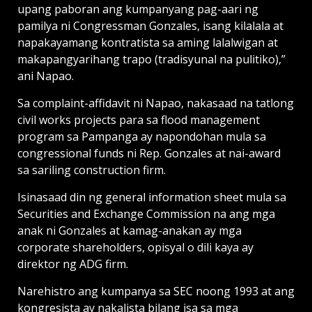
upang paboran ang kumpanyang pag-aari ng
pamilya ni Congressman Gonzales, isang kilalala at
napakayamang kontratista sa aming lalalwigan at
makapangyarihang trapo (tradisyunal na pulitiko),”
ani Napao.
Sa complaint-affidavit ni Napao, nakasaad na tatlong
civil works projects para sa flood management
program sa Pampanga ay napondohan mula sa
congressional funds ni Rep. Gonzales at nai-award
sa sariling construction firm.
Isinasaad din ng general information sheet mula sa
Securities and Exchange Commission na ang mga
anak ni Gonzales at kamag-anakan ay mga
corporate shareholders, opisyal o dili kaya ay
direktor ng ADG firm.
Narehistro ang kumpanya sa SEC noong 1993 at ang
kongresista ay nakalista bilang isa sa mga