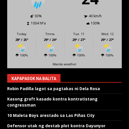
93%
40 km/h
1004 hPa
100%
Today
Tmrw.
Tue. 11
Wed. 12
28º / 25º
29º / 24º
29º / 27º
29º / 27º
100%
100%
100%
100%
Manila weather
KAPAPASOK NA BALITA
Robin Padilla lagot sa pagtakas ni Dela Rosa
Kasong graft kasado kontra kontratistang
congressman
10 Maleta Boys arestado sa Las Piñas City
Defensor utak ng destab plot kontra Dayunyor