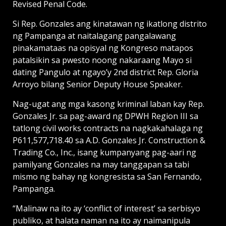
Revised Penal Code.
Si Rep. Gonzales ang kinatawan ng ikatlong distrito
ng Pampanga at naitalagang pangalawang
pinakamataas na opisyal ng Kongreso matapos
patalsikin sa pwesto noong nakaraang Mayo si
dating Pangulo at ngayo’y 2nd district Rep. Gloria
Arroyo bilang Senior Deputy House Speaker.
Nag-ugat ang mga kasong kriminal laban kay Rep.
Gonzales Jr. sa pag-award ng DPWH Region III sa
tatlong civil works contracts na nagkakahalaga ng
P611,577,718.40 sa A.D. Gonzales Jr. Construction &
Trading Co., Inc., isang kumpanyang pag-aari ng
pamilyang Gonzales na may tanggapan sa tabi
mismo ng bahay ng kongresista sa San Fernando,
Pampanga.
“Malinaw na ito ay ‘conflict of interest’ sa serbisyo
publiko, at halata naman na ito ay naimanipula