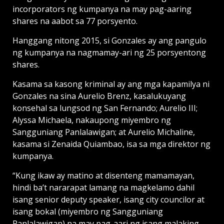
incorporators ng kumpanya na may pag-aaring
shares na aabot sa 77 porsyento.
Hanggang nitong 2015, si Gonzales ay ang pangulo
ng kumpanya na nagmamay-ari ng 25 porsyentong
shares.
Kasama sa kasong kriminal ay ang mga kapamilya ni
Gonzales na sina Aurelio Brenz, kasalukuyang
konsehal sa lungsod ng San Fernando; Aurelio III;
Alyssa Michaela, nakaupong miyembro ng
Sangguniang Panlalawigan; at Aurelio Michaline,
kasama si Zenaida Quiambao, isa sa mga direktor ng
kumpanya.
“Kung ikaw ay matino at disenteng mamamayan,
hindi ba’t nararapat lamang na magkelamo dahil
isang senior deputy speaker, isang city councilor at
isang bokal (miyembro ng Sangguniang
Panlalawigan) na may pag-aari ng isang malaking