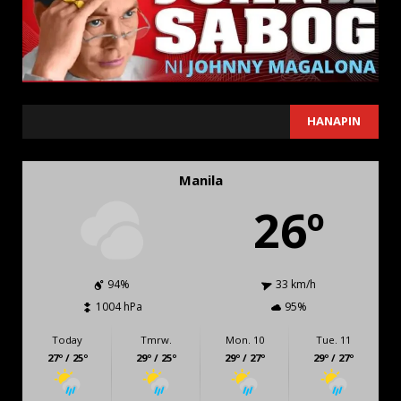
SEARCH
HANAPIN
Manila
26º
94%
33 km/h
1004 hPa
95%
Today
Tmrw.
Mon. 10
Tue. 11
27º / 25º
29º / 25º
29º / 27º
29º / 27º