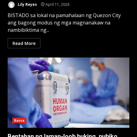
Lily Reyes
April 11, 2026
BISTADO sa lokal na pamahalaan ng Quezon City
ang bagong modus ng mga magnanakaw na
nambibiktima ng...
Read More
Bansa
Bentahan ng laman-loob buking, pubiko