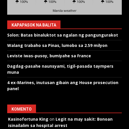
100%
100%
100%
100%
Manila weather
KAPAPASOK NA BALITA
Solon: Batas binaluktot sa ngalan ng pangungurakot
Walang trabaho sa Pinas, lumobo sa 2.59 milyon
Leviste iwas-pusoy, bumiyahe sa France
Dagdag-pasahe naunsyami, tigil-pasada taympers
muna
4 ex-Marines, inutusan gibain ang House prosecution
panel
KOMENTO
Kasinofortuna King
on
Legit na may sakit: Bonoan
isinailalim sa hospital arrest