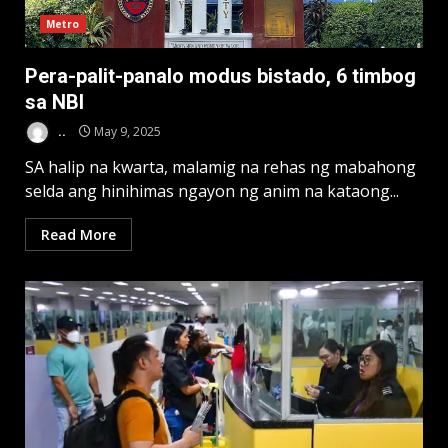
Metro
Pera-palit-panalo modus bistado, 6 timbog
sa NBI
..
May 9, 2025
SA halip na kwarta, malamig na rehas ng mabahong
selda ang hinihimas ngayon ng anim na kataong...
Read More