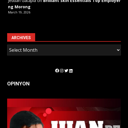
Jeddah Gatapia
on
Brilliant Skin Essentials Top Employer
ng Morong
March 19, 2026
ARCHIVES
Facebook
Instagram
Twitter
LinkedIn
OPINYON