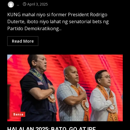
..
April 3, 2025
KUNG mahal niyo si former President Rodrigo
Duterte, iboto niyo lahat ng senatorial bets ng
Partido Demokratikong...
Read More
Bansa
HALALAN 2025: BATO, GO AT IPE