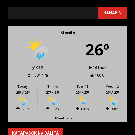
SEARCH
HANAPIN
Manila
26º
93%
16 km/h
1004 hPa
100%
Today
Tmrw.
Tue. 11
Wed. 12
28º / 24º
27º / 24º
29º / 27º
29º / 27º
100%
100%
100%
100%
Manila weather
KAPAPASOK NA BALITA