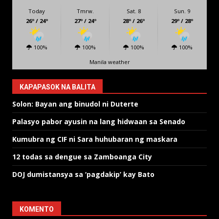
Today
Tmrw.
Sat. 8
Sun. 9
26º / 24º
27º / 24º
28º / 26º
29º / 28º
100%
100%
100%
100%
Manila weather
KAPAPASOK NA BALITA
Solon: Bayan ang binudol ni Duterte
Palasyo pabor ayusin na lang hidwaan sa Senado
Kumubra ng CIF ni Sara huhubaran ng maskara
12 todas sa dengue sa Zamboanga City
DOJ dumistansya sa ‘pagdakip’ kay Bato
KOMENTO