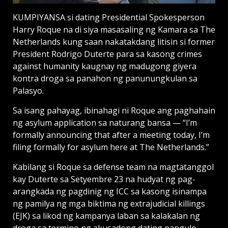
KUMPIYANSA si dating Presidential Spokesperson
Harry Roque na di siya masasaling ng Kamara sa The
Netherlands kung saan nakatakdang litisin si former
President Rodrigo Duterte para sa kasong crimes
against humanity kaugnay ng madugong giyera
kontra droga sa panahon ng panunungkulan sa
Palasyo.
Sa isang pahayag, ibinahagi ni Roque ang paghahain
ng asylum application sa naturang bansa — “I’m
formally announcing that after a meeting today, I’m
filing formally for asylum here at The Netherlands.”
Kabilang si Roque sa defense team na magtatanggol
kay Duterte sa Setyembre 23 na hudyat ng pag-
arangkada ng pagdinig ng ICC sa kasong isinampa
ng pamilya ng mga biktima ng extrajudicial killings
(EJK) sa likod ng kampanya laban sa kalakalan ng
droga sa termino ng akusadong dating pangulo.