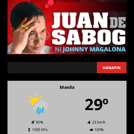
SEARCH
HANAPIN
Manila
29º
85%
23 km/h
1005 hPa
100%