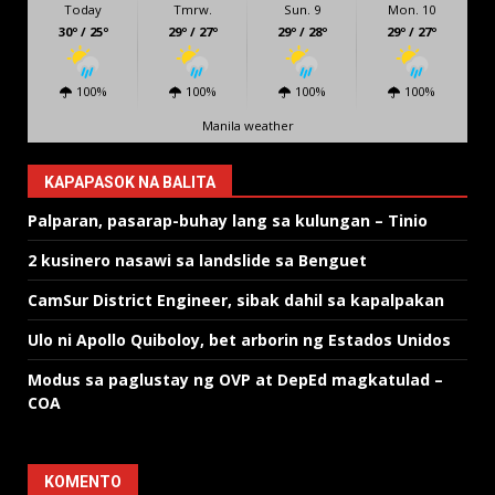
Today
Tmrw.
Sun. 9
Mon. 10
30º / 25º
29º / 27º
29º / 28º
29º / 27º
100%
100%
100%
100%
Manila weather
KAPAPASOK NA BALITA
Palparan, pasarap-buhay lang sa kulungan – Tinio
2 kusinero nasawi sa landslide sa Benguet
CamSur District Engineer, sibak dahil sa kapalpakan
Ulo ni Apollo Quiboloy, bet arborin ng Estados Unidos
Modus sa paglustay ng OVP at DepEd magkatulad –
COA
KOMENTO