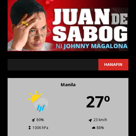
SEARCH
HANAPIN
Manila
27º
89%
23 km/h
1006 hPa
88%