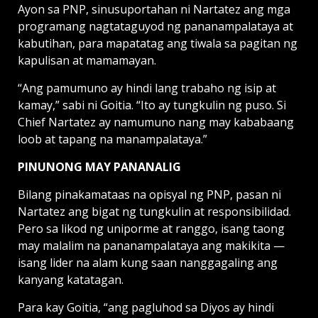
Ayon sa PNP, sinusuportahan ni Nartatez ang mga
programang nagtataguyod ng pananampalataya at
kabutihan, para mapatatag ang tiwala sa pagitan ng
kapulisan at mamamayan.
“Ang pamumuno ay hindi lang trabaho ng isip at
kamay,” sabi ni Goitia. “Ito ay tungkulin ng puso. Si
Chief Nartatez ay namumuno nang may kababaang
loob at tapang na manampalataya.”
PINUNONG MAY PANANALIG
Bilang pinakamataas na opisyal ng PNP, pasan ni
Nartatez ang bigat ng tungkulin at responsibilidad.
Pero sa likod ng uniporme at ranggo, isang taong
may malalim na pananampalataya ang makikita —
isang lider na alam kung saan nanggagaling ang
kanyang katatagan.
Para kay Goitia, “ang pagluhod sa Diyos ay hindi