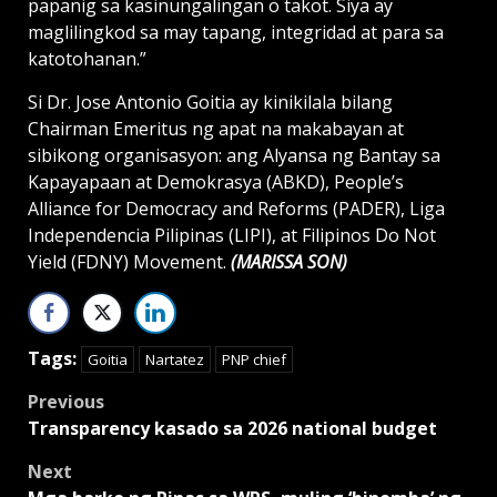
papanig sa kasinungalingan o takot. Siya ay
maglilingkod sa may tapang, integridad at para sa
katotohanan.”
Si Dr. Jose Antonio Goitia ay kinikilala bilang
Chairman Emeritus ng apat na makabayan at
sibikong organisasyon: ang Alyansa ng Bantay sa
Kapayapaan at Demokrasya (ABKD), People’s
Alliance for Democracy and Reforms (PADER), Liga
Independencia Pilipinas (LIPI), at Filipinos Do Not
Yield (FDNY) Movement.
(MARISSA SON)
Tags:
Goitia
Nartatez
PNP chief
Post
Previous
Transparency kasado sa 2026 national budget
navigation
Next