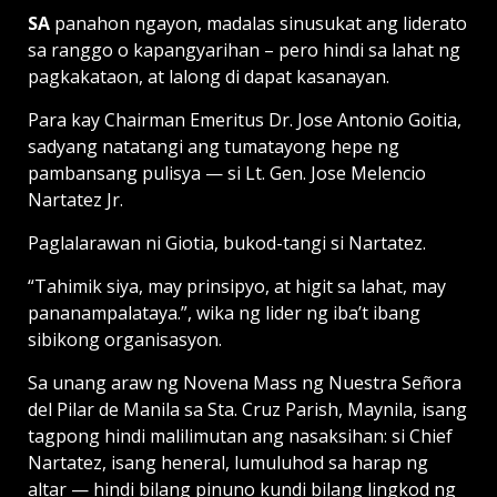
SA
panahon ngayon, madalas sinusukat ang liderato
sa ranggo o kapangyarihan – pero hindi sa lahat ng
pagkakataon, at lalong di dapat kasanayan.
Para kay Chairman Emeritus Dr. Jose Antonio Goitia,
sadyang natatangi ang tumatayong hepe ng
pambansang pulisya — si Lt. Gen. Jose Melencio
Nartatez Jr.
Paglalarawan ni Giotia, bukod-tangi si Nartatez.
“Tahimik siya, may prinsipyo, at higit sa lahat, may
pananampalataya.”, wika ng lider ng iba’t ibang
sibikong organisasyon.
Sa unang araw ng Novena Mass ng Nuestra Señora
del Pilar de Manila sa Sta. Cruz Parish, Maynila, isang
tagpong hindi malilimutan ang nasaksihan: si Chief
Nartatez, isang heneral, lumuluhod sa harap ng
altar — hindi bilang pinuno kundi bilang lingkod ng