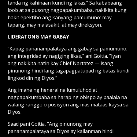
tanda ng kahinaan kundi ng lakas.” Sa kababaang
loob at sa pusong nagpapakumbaba, nakikita kung
bakit epektibo ang kanyang pamumuno: may
tapang, may malasakit, at may direksyon.
LIDERATONG MAY GABAY
“Kapag pananampalataya ang gabay sa pamumuno,
ang integridad ay nagiging likas,” ani Goitia. “Iyan
ang nakikita natin kay Chief Nartatez — isang
pinunong hindi lang tagapagpatupad ng batas kundi
lingkod din ng Diyos.”
Ang imahe ng heneral na lumuluhod at
nagpapakumbaba sa harap ng obispo ay paalala na
walang ranggo o posisyon ang mas mataas kaysa sa
Diyos.
Saad pani Goitia, “Ang pinunong may
pananampalataya sa Diyos ay kailanman hindi