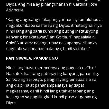
Diyos. Ang misa ay pinangunahan ni Cardinal Jose
Advincula.
“Kapag ang isang makapangyarihan ay lumuluhod at
nagpakumbaba sa harap ng Diyos, itinatanghal niya
hindi lang ang sarili kundi ang buong institusyong
kanyang kinakatawan,” ani Goitia. “Pinapaalala ni
Chief Nartatez na ang tunay na kapangyarihan ay
nagmula sa pananampalataya, hindi sa takot.”
PANINIWALA, PAMUMUNO
Hindi lang basta seremonya ang pagdalo ni Chief
Nartatez. Isa itong patunay ng kanyang pananalig.
Sa loob ng serbisyo, palagi niyang pinapaalala na
ang disiplina at pananampalataya ay dapat
magkasama, dahil hindi lang utak at tapang ang
kailangan sa paglilingkod kundi puso at gabay ng
Diyos.