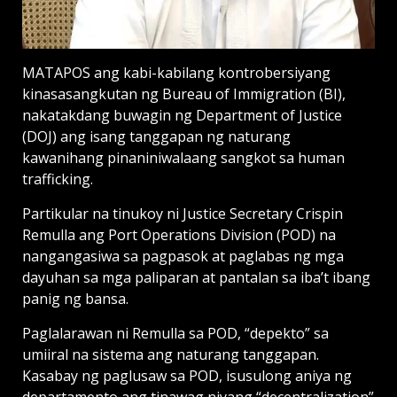
MATAPOS ang kabi-kabilang kontrobersiyang
kinasasangkutan ng Bureau of Immigration (BI),
nakatakdang buwagin ng Department of Justice
(DOJ) ang isang tanggapan ng naturang
kawanihang pinaniniwalaang sangkot sa human
trafficking.
Partikular na tinukoy ni Justice Secretary Crispin
Remulla ang Port Operations Division (POD) na
nangangasiwa sa pagpasok at paglabas ng mga
dayuhan sa mga paliparan at pantalan sa iba’t ibang
panig ng bansa.
Paglalarawan ni Remulla sa POD, “depekto” sa
umiiral na sistema ang naturang tanggapan.
Kasabay ng paglusaw sa POD, isusulong aniya ng
departamento ang tinawag niyang “decentralization”