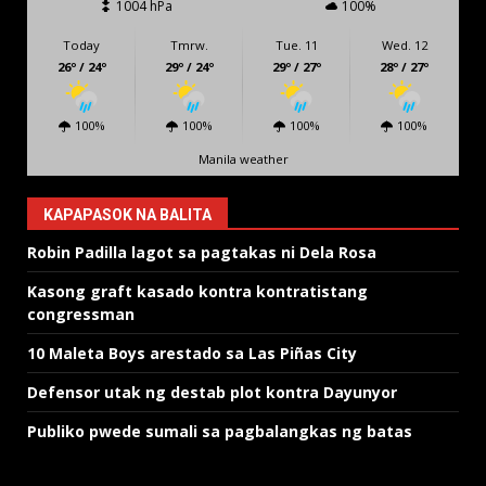
1004 hPa
100%
Today
Tmrw.
Tue. 11
Wed. 12
26º / 24º
29º / 24º
29º / 27º
28º / 27º
100%
100%
100%
100%
Manila weather
KAPAPASOK NA BALITA
Robin Padilla lagot sa pagtakas ni Dela Rosa
Kasong graft kasado kontra kontratistang
congressman
10 Maleta Boys arestado sa Las Piñas City
Defensor utak ng destab plot kontra Dayunyor
Publiko pwede sumali sa pagbalangkas ng batas