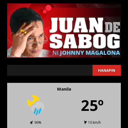
SEARCH
HANAPIN
Manila
25º
96%
10 km/h