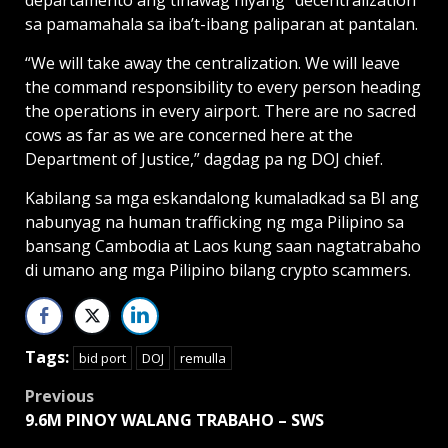
sa pamamahala sa iba’t-ibang paliparan at pantalan.
“We will take away the centralization. We will leave
the command responsibility to every person heading
the operations in every airport. There are no sacred
cows as far as we are concerned here at the
Department of Justice,” dagdag pa ng DOJ chief.
Kabilang sa mga eskandalong kumaladkad sa BI ang
nabunyag na human trafficking ng mga Pilipino sa
bansang Cambodia at Laos kung saan nagtatrabaho
di umano ang mga Pilipino bilang crypto scammers.
Tags:
bid port
DOJ
remulla
Post
Previous
9.6M PINOY WALANG TRABAHO – SWS
navigation