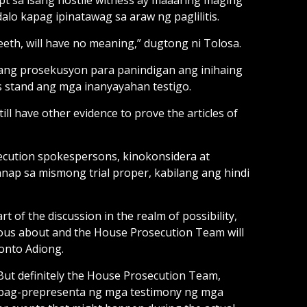
o kapag ipinatawag sa araw ng paglilitis.
eeth, will have no meaning,” dugtong ni Tolosa.
ang prosekusyon para panindigan ang inihaing
s stand ang mga inanyayahan testigo.
still have other evidence to prove the articles of
osecution spokespersons, kinokonsidera at
 sa mismong trial proper, kabilang ang hindi
of the discussion in the realm of possibility,
ious about and the House Prosecution Team will
Alonto Adiong.
 But definitely the House Prosecution Team,
sa pag-prepresenta ng mga testimony ng mga