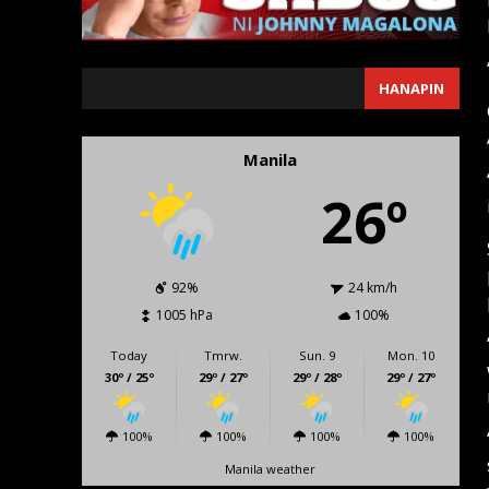
SEARCH
HANAPIN
Manila
26º
92%
24 km/h
1005 hPa
100%
Today
Tmrw.
Sun. 9
Mon. 10
30º / 25º
29º / 27º
29º / 28º
29º / 27º
100%
100%
100%
100%
Manila weather