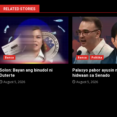
RELATED STORIES
Bansa
Bansa
Politika
Solon: Bayan ang binudol ni
Palasyo pabor ayusin 
Duterte
hidwaan sa Senado
August 5, 2026
August 5, 2026