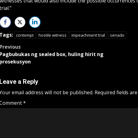
witnesses that would also include the possible occurrences 
trial.”
Tags:
contempt
hostile witness
impeachment trial
senado
Post
Previous
Pagbubukas ng sealed box, huling hirit ng
navigation
prosekusyon
Leave a Reply
Your email address will not be published.
Required fields ar
Comment
*