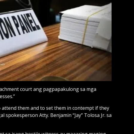
achment court ang pagpapakulong sa mga
esses.”
attend them and to set them in contempt if they
gal spokesperson Atty. Benjamin “Jay” Tolosa Jr. sa
pt sa isang hostile witness ay maaaring maging