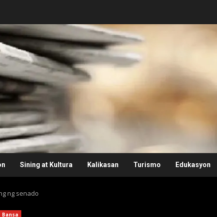
on
Sining at Kultura
Kalikasan
Turismo
Edukasyon
ong ng senado
Bansa