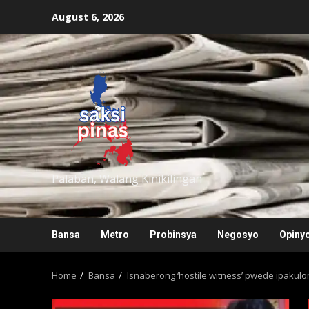
Skip
August 6, 2026
to
content
saksipinas
Palaban, Walang Kinikilingan
Bansa
Metro
Probinsya
Negosyo
Opiny
Home
Bansa
Isnaberong ‘hostile witness’ pwede ipakul