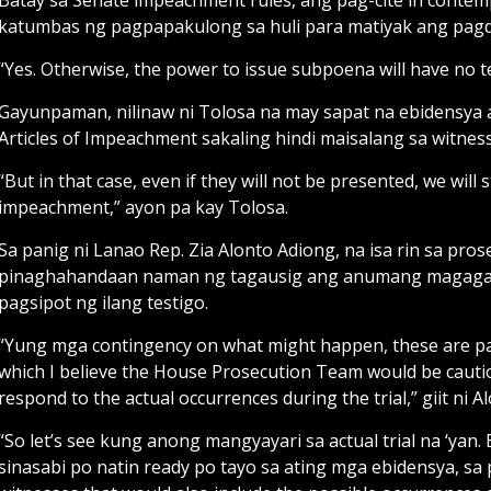
katumbas ng pagpapakulong sa huli para matiyak ang pagdal
“Yes. Otherwise, the power to issue subpoena will have no t
Gayunpaman, nilinaw ni Tolosa na may sapat na ebidensya 
Articles of Impeachment sakaling hindi maisalang sa witnes
“But in that case, even if they will not be presented, we will 
impeachment,” ayon pa kay Tolosa.
Sa panig ni Lanao Rep. Zia Alonto Adiong, na isa rin sa pr
pinaghahandaan naman ng tagausig ang anumang magaganap
pagsipot ng ilang testigo.
“Yung mga contingency on what might happen, these are part 
which I believe the House Prosecution Team would be caut
respond to the actual occurrences during the trial,” giit ni 
“So let’s see kung anong mangyayari sa actual trial na ‘yan.
sinasabi po natin ready po tayo sa ating mga ebidensya, 