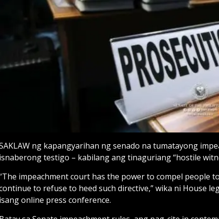
SAKLAW ng kapangyarihan ng senado na tumatayong impe
isnaberong testigo – kabilang ang tinaguriang “hostile witn
“The impeachment court has the power to compel people to 
continue to refuse to heed such directive,” wika ni House le
isang online press conference.
Batay sa Senate impeachment rules, ang pag-cite in contem