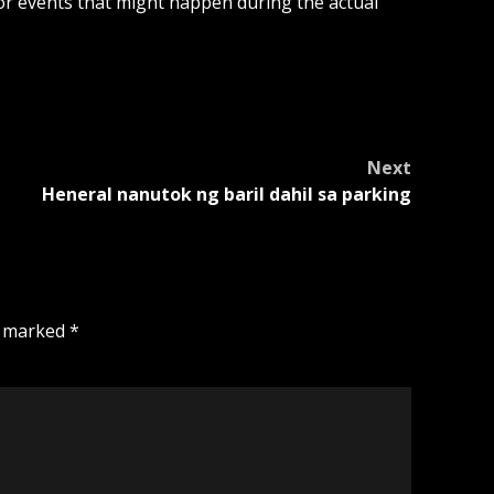
or events that might happen during the actual
Next
Heneral nanutok ng baril dahil sa parking
e marked
*