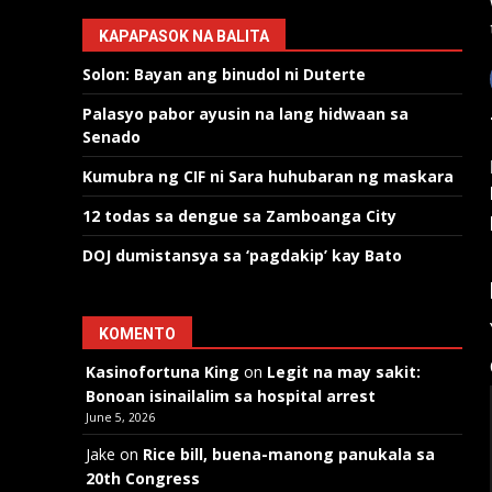
KAPAPASOK NA BALITA
Solon: Bayan ang binudol ni Duterte
Palasyo pabor ayusin na lang hidwaan sa
Senado
Kumubra ng CIF ni Sara huhubaran ng maskara
12 todas sa dengue sa Zamboanga City
DOJ dumistansya sa ‘pagdakip’ kay Bato
KOMENTO
Kasinofortuna King
on
Legit na may sakit:
Bonoan isinailalim sa hospital arrest
June 5, 2026
Jake
on
Rice bill, buena-manong panukala sa
20th Congress