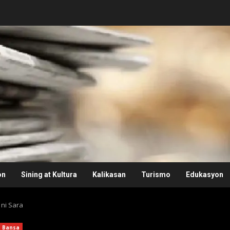
on
Sining at Kultura
Kalikasan
Turismo
Edukasyon
ni Sara
Bansa