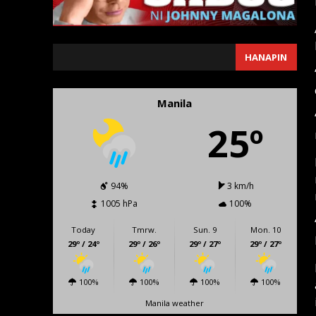
SEARCH
HANAPIN
Manila
25º
94%
3 km/h
1005 hPa
100%
Today
Tmrw.
Sun. 9
Mon. 10
29º / 24º
29º / 26º
29º / 27º
29º / 27º
100%
100%
100%
100%
Manila weather