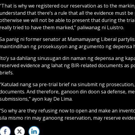
“That is why we registered our reservation as to the marking
understand that there’s a rule that all the evidence must be
otherwise we will not be able to present that during the tria
really tried to have them marked,” paliwanag ni Luistro.
Sa panig ni former senator at Mamamayang Liberal partylist 
maintindihan ng prosekusyon ang argumento ng depensa h
Ito’y sa dahilang sinusugan din naman ng depensa ang kap
reserved evidence ang lahat ng BIR-related documents as poss
briefs.
“Katulad nang sa pre-trial brief na sinubmit ng prosecutio
documents. And therefore, ganoon din doon sa defense, me
submissions,” ayon kay De Lima.
“So why are they refusing now to open and make an inventor
sila mismo rin may ganoong reservation, may reserve eviden