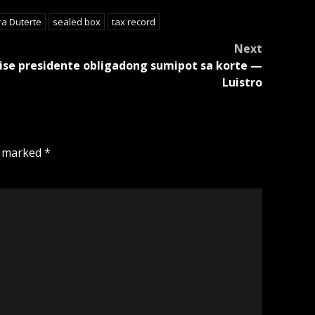
ra Duterte
sealed box
tax record
Next
ise presidente obligadong sumipot sa korte —
Luistro
e marked
*