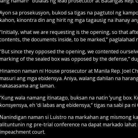
lang naman?” bulalas ng lead prosecutor at Batangas Rep. Ge
Ayon sa prosekusyon, bukod sa tigas na pagtutol ng kampo
kahon, kinontra din ang hirit ng mga tagausig na ihanay an
“Initially, what we are requesting is the opening, so that af
contents, the documents inside, to be marked,” paglalahad n
“But since they opposed the opening, we contented ourselve
marking of the sealed box was opposed by the defense,” du
Hinamon naman ni House prosecutor at Manila Rep. Joel 
masuri ang mga ebidensya. Aniya, walang dahilan na hara
nakasasama ang laman.
“Kung wala namang itinatago, buksan na natin ’yung box. 
konsyensya, eh ‘di labas ang ebidensya,” tigas na sabi pa ni
Nanindigan naman si Luistro na markahan ang mismong kah
alituntunin ng pre-trial conference na dapat markado lahat 
impeachment court.