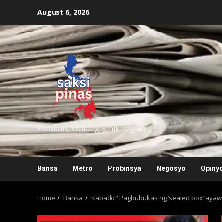
Skip
August 6, 2026
to
content
saksipinas
Palaban, Walang Kinikilingan
Bansa
Metro
Probinsya
Negosyo
Opiny
Home
Bansa
Kabado? Pagbubukas ng ‘sealed box’ ayaw 