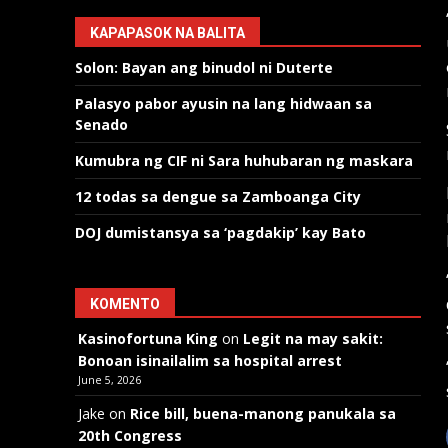
KAPAPASOK NA BALITA
Solon: Bayan ang binudol ni Duterte
Palasyo pabor ayusin na lang hidwaan sa
Senado
Kumubra ng CIF ni Sara huhubaran ng maskara
12 todas sa dengue sa Zamboanga City
DOJ dumistansya sa ‘pagdakip’ kay Bato
KOMENTO
Kasinofortuna King
on
Legit na may sakit:
Bonoan isinailalim sa hospital arrest
June 5, 2026
Jake
on
Rice bill, buena-manong panukala sa
20th Congress