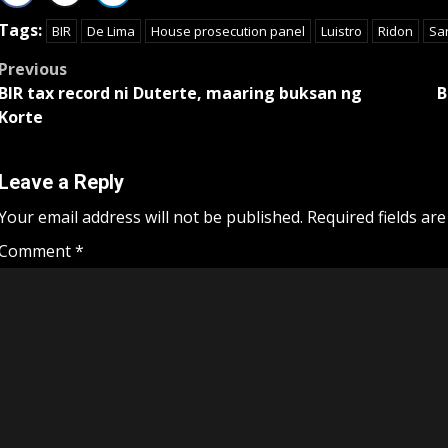
Tags:
BIR
De Lima
House prosecution panel
Luistro
Ridon
Sa
Post
Previous
BIR tax record ni Duterte, maaring buksan ng
B
navigation
Korte
Leave a Reply
Your email address will not be published.
Required fields ar
Comment
*