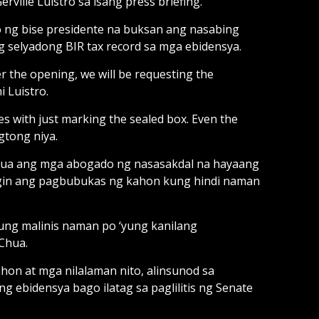
rville Luistro sa isang press briefing.
 ng bise presidente na buksan ang nasabing
g selyadong BIR tax record sa mga ebidensya.
ter the opening, we will be requesting the
i Luistro.
s with just marking the sealed box. Even the
gtong niya.
Chua ang mga abogado ng nasasakdal na hayaang
ngin ang pagbubukas ng kahon kung hindi naman
Kung malinis naman po ‘yung kanilang
 Chua.
on at mga nilalaman nito, alinsunod sa
ng ebidensya bago ilatag sa paglilitis ng Senate