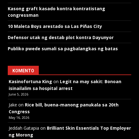
Kasong graft kasado kontra kontratistang
congressman
10 Maleta Boys arestado sa Las Piñas City
Defensor utak ng destab plot kontra Dayunyor
Publiko pwede sumali sa pagbalangkas ng batas
KOMENTO
Kasinofortuna King
on
Legit na may sakit: Bonoan
isinailalim sa hospital arrest
June 5, 2026
Jake
on
Rice bill, buena-manong panukala sa 20th
Congress
May 16, 2026
Jeddah Gatapia
on
Brilliant Skin Essentials Top Employer
ng Morong