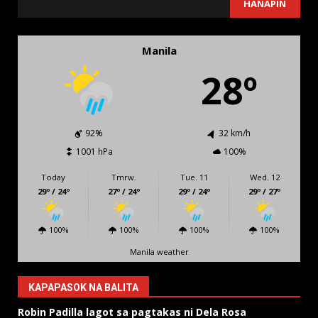
SEARCH
HANAPIN
Manila
28º
92%
32 km/h
1001 hPa
100%
Today
Tmrw.
Tue. 11
Wed. 12
29º / 24º
27º / 24º
29º / 24º
29º / 27º
100%
100%
100%
100%
Manila weather
KAPAPASOK NA BALITA
Robin Padilla lagot sa pagtakas ni Dela Rosa