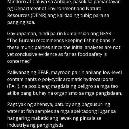
Mindoro at Caluya sa Antique, pasok sa pamantayan
ng Department of Environment and Natural
Resources (DENR) ang kalidad ng tubig para sa
pangingisda.
Gayunpaman, hindi pa rin kumbinsido ang BFAR –
“The Bureau recommends keeping fishing bans in
these municipalities since the initial analyses are not
yet conclusive evidence as far as food safety is
concerned”
Paliwanag ng BFAR, mayroon pa rin anilang low-level
contaminants o polycyclic aromatic hydrocarbons
(PAH), na posibleng magdala ng peligro sa mga tao
at iba pang buhay na organismo sa mga pangisdaan.
Pagtiyak ng ahensya, patuloy ang pagsusuri ng
water at fish samples sa mga apektadong lugar sa
hangaring mabatid ang lawak ng pinsala sa
industriya ng pangingisda.