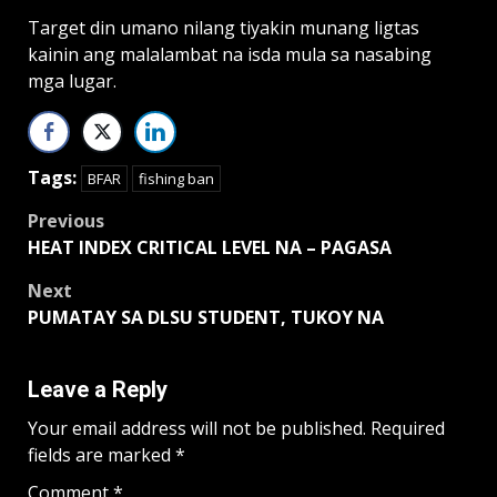
Target din umano nilang tiyakin munang ligtas
kainin ang malalambat na isda mula sa nasabing
mga lugar.
Tags:
BFAR
fishing ban
Post
Previous
HEAT INDEX CRITICAL LEVEL NA – PAGASA
navigation
Next
PUMATAY SA DLSU STUDENT, TUKOY NA
Leave a Reply
Your email address will not be published.
Required
fields are marked
*
Comment
*