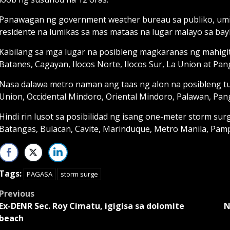
Panawagan ng government weather bureau sa publiko, umi
residente na lumikas sa mas mataas na lugar malayo sa bay
Kabilang sa mga lugar na posibleng magkaranas ng mahigit
Batanes, Cagayan, Ilocos Norte, Ilocos Sur, La Union at Pan
Nasa dalawa metro naman ang taas ng alon na posibleng tu
Union, Occidental Mindoro, Oriental Mindoro, Palawan, Pa
Hindi rin lusot sa posibilidad ng isang one-meter storm su
Batangas, Bulacan, Cavite, Marinduque, Metro Manila, Pa
Tags:
PAGASA
storm surge
Post
Previous
Ex-DENR Sec. Roy Cimatu, igigisa sa dolomite
N
navigation
beach