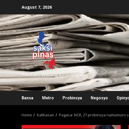
Skip
August 7, 2026
to
content
saksipinas
Palaban, Walang Kinikilingan
Bansa
Metro
Probinsya
Negosyo
Opiny
Home
Kalikasan
Pagasa: NCR, 27 probinsya namumuro s