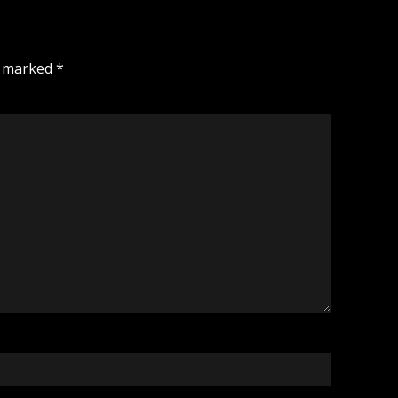
e marked
*