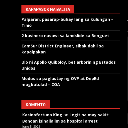
KAPAPASOK NA BALITA
Palparan, pasarap-buhay lang sa kulungan –
Tinio
2 kusinero nasawi sa landslide sa Benguet
CamSur District Engineer, sibak dahil sa
kapalpakan
Ulo ni Apollo Quiboloy, bet arborin ng Estados
Unidos
Modus sa paglustay ng OVP at DepEd
magkatulad – COA
KOMENTO
Kasinofortuna King
on
Legit na may sakit:
Bonoan isinailalim sa hospital arrest
June 5, 2026