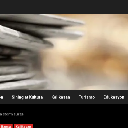
on
Sining at Kultura
Kalikasan
Turismo
Edukasyon
a storm surge
Bansa
Kalikasan