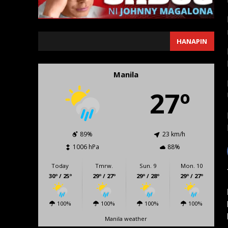
SEARCH
HANAPIN
Manila
27º
89%
23 km/h
1006 hPa
88%
Today
Tmrw.
Sun. 9
Mon. 10
30º / 25º
29º / 27º
29º / 28º
29º / 27º
100%
100%
100%
100%
Manila weather