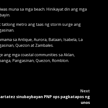
was muna sa mga beach. Hinikayat din ang mga
bayin.
 tatlong metro ang taas ng storm surge ang
gasinan.
mama sa Antique, Aurora, Bataan, Isabela, La
ngasinan, Quezon at Zambales.
rge ang mga coastal communities sa Aklan,
mpanga, Pangasinan, Quezon, Romblon.
Next
artatez sinubaybayan PNP ops pagkatapos ng
unos