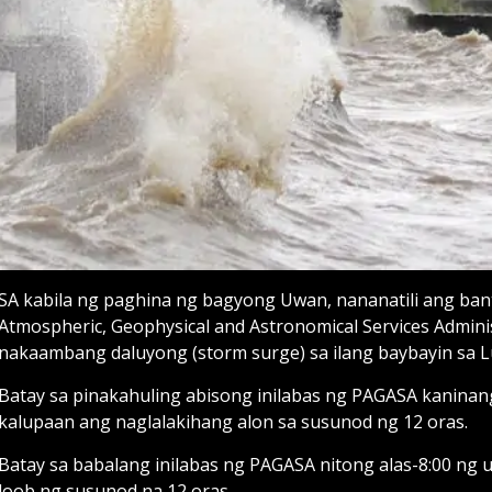
SA kabila ng paghina ng bagyong Uwan, nananatili ang banta
Atmospheric, Geophysical and Astronomical Services Admini
nakaambang daluyong (storm surge) sa ilang baybayin sa Lu
Batay sa pinakahuling abisong inilabas ng PAGASA kaninan
kalupaan ang naglalakihang alon sa susunod ng 12 oras.
Batay sa babalang inilabas ng PAGASA nitong alas-8:00 ng
loob ng susunod na 12 oras.