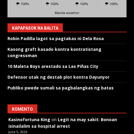
100%
100%
100%
100%
Manila weather
KAPAPASOK NA BALITA
Robin Padilla lagot sa pagtakas ni Dela Rosa
Kasong graft kasado kontra kontratistang
congressman
10 Maleta Boys arestado sa Las Piñas City
Defensor utak ng destab plot kontra Dayunyor
Publiko pwede sumali sa pagbalangkas ng batas
KOMENTO
Kasinofortuna King
on
Legit na may sakit: Bonoan
isinailalim sa hospital arrest
June 5, 2026