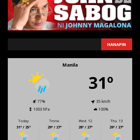
SEARCH
HANAPIN
Manila
31º
77%
35 km/h
1003 hPa
100%
Today
Tmrw.
Wed. 12
Thu. 13
31º / 25º
29º / 27º
28º / 27º
29º / 27º