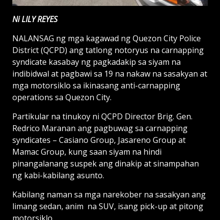
Ni LILY REYES
NALANSAG ng mga kagawad ng Quezon City Police
District (QCPD) ang tatlong notoryus na carnapping
syndicate kasabay ng pagkadakip sa siyam na
indibidwal at pagbawi sa 19 na nakaw na sasakyan at
mga motorsiklo sa ikinasang anti-carnapping
operations sa Quezon City.
Partikular na tinukoy ni QCPD Director Brig. Gen.
Redrico Maranan ang pagbuwag sa carnapping
syndicates – Casiano Group, Jasareno Group at
Mamac Group, kung saan siyam na hindi
pinangalanang suspek ang dinakip at sinampahan
ng kabi-kabilang asunto.
Kabilang naman sa mga narekober na sasakyan ang
limang sedan, anim na SUV, isang pick-up at pitong
motorsiklo.