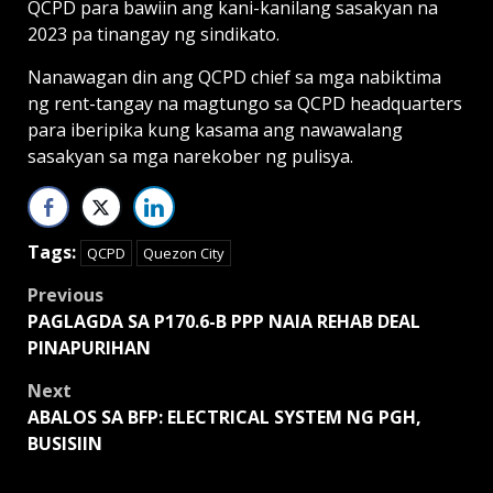
QCPD para bawiin ang kani-kanilang sasakyan na
2023 pa tinangay ng sindikato.
Nanawagan din ang QCPD chief sa mga nabiktima
ng rent-tangay na magtungo sa QCPD headquarters
para iberipika kung kasama ang nawawalang
sasakyan sa mga narekober ng pulisya.
Tags:
QCPD
Quezon City
Post
Previous
PAGLAGDA SA P170.6-B PPP NAIA REHAB DEAL
navigation
PINAPURIHAN
Next
ABALOS SA BFP: ELECTRICAL SYSTEM NG PGH,
BUSISIIN