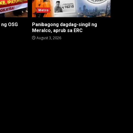
Metro
n ng OSG
Panibagong dagdag-singil ng
Meralco, aprub sa ERC
August 3, 2026