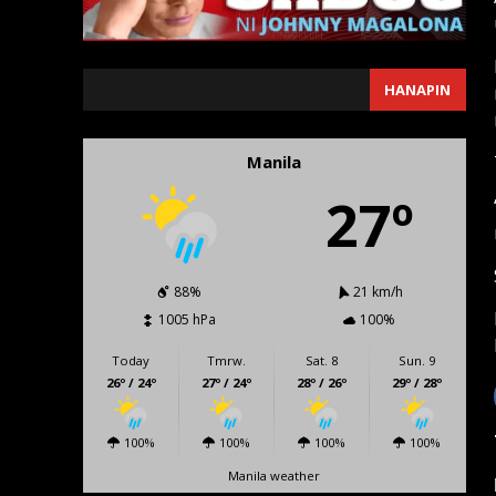
SEARCH
HANAPIN
Manila
27º
88%
21 km/h
1005 hPa
100%
Today
Tmrw.
Sat. 8
Sun. 9
26º / 24º
27º / 24º
28º / 26º
29º / 28º
100%
100%
100%
100%
Manila weather