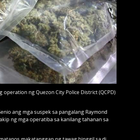
ug operation ng Quezon City Police District (QCPD)
May Genio ang mga suspek sa pangalang Raymond
inakip ng mga operatiba sa kanilang tahanan sa
a matapos makatanggap ng tawag hinggil sa di