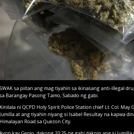
SWAK sa piitan ang mag tiyahin sa ikinasang anti-illegal dr
sa Barangay Pasong Tamo, Sabado ng gabi.
Kinilala ni QCPD Holy Spirit Police Station chief Lt. Col. 
Jumilla at ang tiyahin niyang si Isabel Resultay na kapwa d
Himalayan Road sa Quezon City.
Ayon kay Genio, dakong 10:25 ng gabi dakpin ang si Jumill