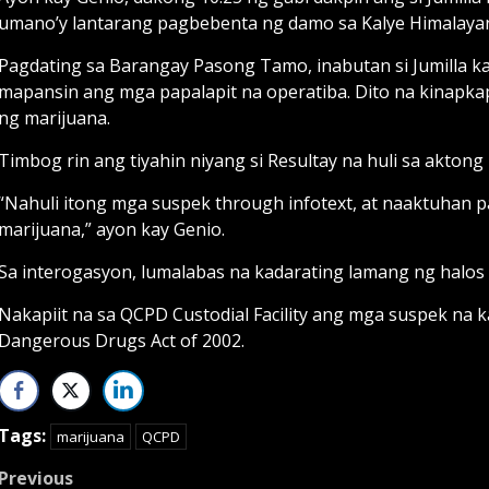
umano’y lantarang pagbebenta ng damo sa Kalye Himalaya
Pagdating sa Barangay Pasong Tamo, inabutan si Jumilla k
mapansin ang mga papalapit na operatiba. Dito na kinapka
ng marijuana.
Timbog rin ang tiyahin niyang si Resultay na huli sa aktong
“Nahuli itong mga suspek through infotext, at naaktuhan p
marijuana,” ayon kay Genio.
Sa interogasyon, lumalabas na kadarating lamang ng halos
Nakapiit na sa QCPD Custodial Facility ang mga suspek na
Dangerous Drugs Act of 2002.
Tags:
marijuana
QCPD
Post
Previous