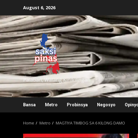
Skip
August 6, 2026
to
content
saksipinas
Palaban, Walang Kinikilingan
Bansa
Metro
Probinsya
Negosyo
Opiny
Home
Metro
MAGTIYA TIMBOG SA 6 KILONG DAMO