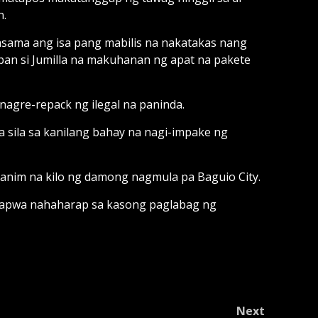
n.
asama ang isa pang mabilis na nakatakas nang
pan si Jumilla na makuhanan ng apat na pakete
 nagre-repack ng ilegal na paninda.
a sila sa kanilang bahay na nagi-impake ng
 anim na kilo ng damong nagmula pa Baguio City.
 kapwa nahaharap sa kasong paglabag ng
Next