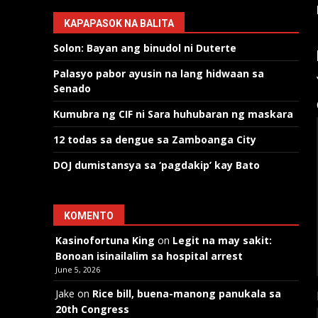
KAPAPASOK NA BALITA
Solon: Bayan ang binudol ni Duterte
Palasyo pabor ayusin na lang hidwaan sa
Senado
Kumubra ng CIF ni Sara huhubaran ng maskara
12 todas sa dengue sa Zamboanga City
DOJ dumistansya sa ‘pagdakip’ kay Bato
KOMENTO
Kasinofortuna King
on
Legit na may sakit:
Bonoan isinailalim sa hospital arrest
June 5, 2026
Jake
on
Rice bill, buena-manong panukala sa
20th Congress