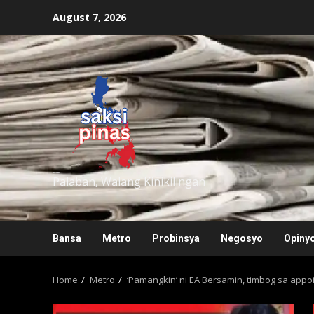
Skip
August 7, 2026
to
content
saksipinas
Palaban, Walang Kinikilingan
Bansa
Metro
Probinsya
Negosyo
Opiny
Home
Metro
‘Pamangkin’ ni EA Bersamin, timbog sa appo