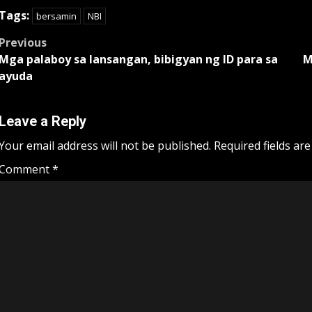
Tags:
bersamin
NBI
Post
Previous
Mga palaboy sa lansangan, bibigyan ng ID para sa
M
navigation
ayuda
Leave a Reply
Your email address will not be published.
Required fields ar
Comment
*