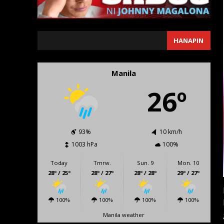
SEARCH
HANAPIN
Manila
26º
93%
10 km/h
1003 hPa
100%
Today
Tmrw.
Sun. 9
Mon. 10
28º / 25º
28º / 27º
28º / 28º
29º / 27º
100%
100%
100%
100%
Manila weather