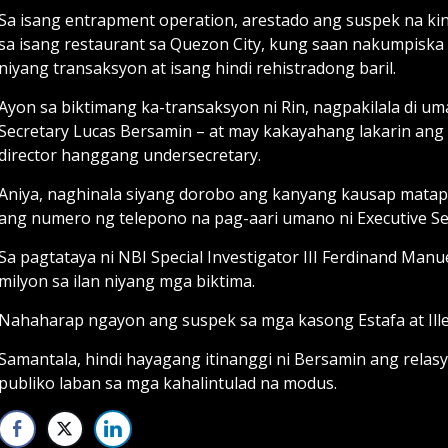
Sa isang entrapment operation, arestado ang suspek na kini
sa isang restaurant sa Quezon City, kung saan nakum­piska
niyang transaksyon at isang hindi rehistradong baril.
Ayon sa biktimang ka-transaksyon ni Rin, nagpakilala di u
Secretary Lucas Bersamin – at may kakayahang lakarin an
director hanggang undersecretary.
Aniya, naghinala siyang dorobo ang kanyang kausap matap
ang numero ng telepono na pag-aari umano ni ­Executive Se
Sa pagtataya ni NBI Special Investigator III Ferdinand Man
milyon sa ilan niyang mga biktima.
Nahaharap ngayon ang suspek sa mga kasong Estafa at Ille
Samantala, hindi hayagang itinanggi ni Bersamin ang relas
publiko laban sa mga kahalintulad na modus.