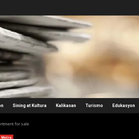
on
Sining at Kultura
Kalikasan
Turismo
Edukasyon
intment for sale
Metro