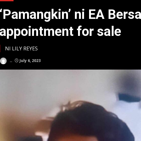
‘Pamangkin’ ni EA Bers
appointment for sale
NI LILY REYES
..
July 6, 2023