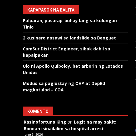
KAPAPASOK NA BALITA
Palparan, pasarap-buhay lang sa kulungan –
Tinio
2 kusinero nasawi sa landslide sa Benguet
CamSur District Engineer, sibak dahil sa
kapalpakan
Ulo ni Apollo Quiboloy, bet arborin ng Estados
Unidos
Modus sa paglustay ng OVP at DepEd
magkatulad – COA
KOMENTO
Kasinofortuna King
on
Legit na may sakit:
Bonoan isinailalim sa hospital arrest
June 5, 2026