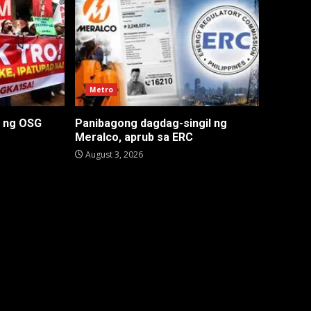
Metro
n ng OSG
Panibagong dagdag-singil ng
Meralco, aprub sa ERC
August 3, 2026