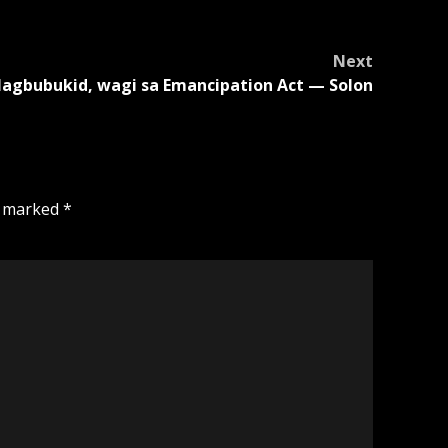
Next
agbubukid, wagi sa Emancipation Act — Solon
e marked
*