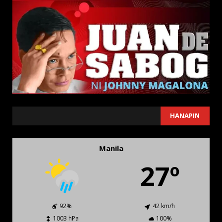
SEARCH
HANAPIN
Manila
27º
92%
42 km/h
1003 hPa
100%