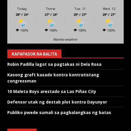
Today
Tmrw.
Tue. 11
Wed. 12
28º / 24º
27º / 24º
29º / 27º
29º / 27º
100%
100%
100%
100%
Manila weather
KAPAPASOK NA BALITA
Robin Padilla lagot sa pagtakas ni Dela Rosa
Kasong graft kasado kontra kontratistang
congressman
10 Maleta Boys arestado sa Las Piñas City
Defensor utak ng destab plot kontra Dayunyor
Publiko pwede sumali sa pagbalangkas ng batas