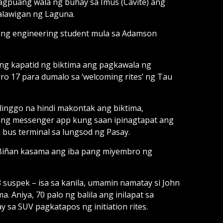
gpuang wala ng buhay sa Imus (Cavite) ang
alawigan ng Laguna.
 isang engineering student mula sa Adamson
g ng kapatid ng biktima ang pagkawala ng
o 17 para dumalo sa ‘welcoming rites’ ng Tau
 linggo na hindi makontak ang biktima,
ang messenger app kung saan ipinagtapat ang
 bus terminal sa lungsod ng Pasay.
Biñan kasama ang iba pang miyembro ng
 suspek – isa sa kanila, umamin namatay si John
 Aniya, 70 palo ng balila ang inilapat sa
sa SUV pagkatapos ng initiation rites.