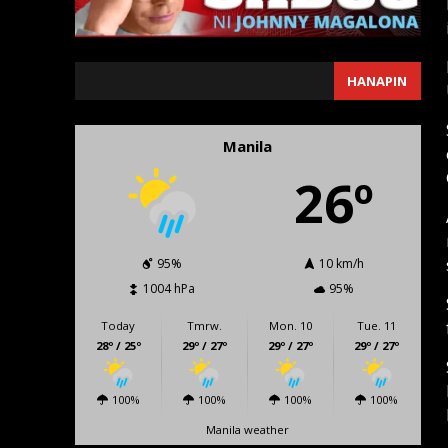
SEARCH
HANAPIN
Manila
26º
95%
10 km/h
1004 hPa
95%
Today
Tmrw.
Mon. 10
Tue. 11
28º / 25º
29º / 27º
29º / 27º
29º / 27º
100%
100%
100%
100%
Manila weather