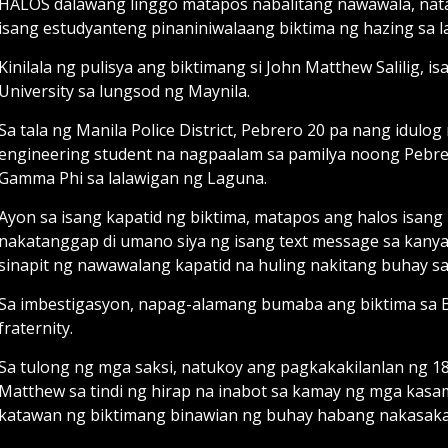
HALOS dalawang linggo matapos nabalitang nawawala, nata
isang estudyanteng pinaniniwalaang biktima ng hazing sa l
Kinilala ng pulisya ang biktimang si John Matthew Salilig,
University sa lungsod ng Maynila.
Sa tala ng Manila Police District, Pebrero 20 pa nang idulo
engineering student na nagpaalam sa pamilya noong Pebrer
Gamma Phi sa lalawigan ng Laguna.
Ayon sa isang kapatid ng biktima, matapos ang halos isang
nakatanggap di umano siya ng isang text message sa kany
sinapit ng nawawalang kapatid na huling nakitang buhay sa
Sa imbestigasyon, napag-alamang bumaba ang biktima sa 
fraternity.
Sa tulong ng mga saksi, natukoy ang pagkakakilanlan ng 18
Matthew sa tindi ng hirap na inabot sa kamay ng mga kasama.
katawan ng biktimang binawian ng buhay habang nakasakay 