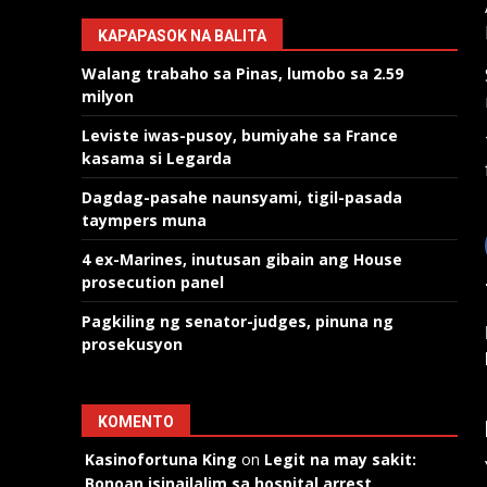
KAPAPASOK NA BALITA
Walang trabaho sa Pinas, lumobo sa 2.59
milyon
Leviste iwas-pusoy, bumiyahe sa France
kasama si Legarda
Dagdag-pasahe naunsyami, tigil-pasada
taympers muna
4 ex-Marines, inutusan gibain ang House
prosecution panel
Pagkiling ng senator-judges, pinuna ng
prosekusyon
KOMENTO
Kasinofortuna King
on
Legit na may sakit:
Bonoan isinailalim sa hospital arrest