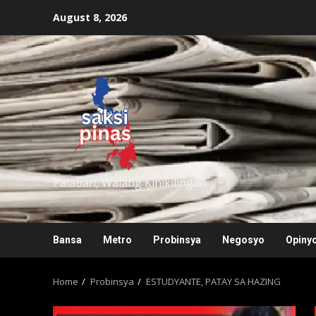
Skip
August 8, 2026
to
content
saksipinas
Palaban, Walang Kinikilingan
Bansa
Metro
Probinsya
Negosyo
Opiny
Home
Probinsya
ESTUDYANTE, PATAY SA HAZING