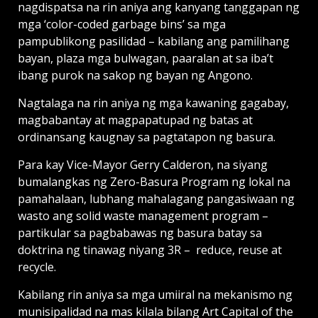
nagdispatsa na rin aniya ang kanyang tanggapan ng
mga ‘color-coded garbage bins’ sa mga
pampublikong pasilidad – kabilang ang pamilihang
bayan, plaza mga bulwagan, paaralan at sa iba’t
ibang purok na sakop ng bayan ng Angono.
Nagtalaga na rin aniya ng mga kawaning gagabay,
magbabantay at magpapatupad ng batas at
ordinansang kaugnay sa pagtatapon ng basura.
Para kay Vice-Mayor Gerry Calderon, na siyang
bumalangkas ng Zero-Basura Program ng lokal na
pamahalaan, lubhang mahalagang pangasiwaan ng
wasto ang solid waste management program –
partikular sa pagbabawas ng basura batay sa
doktrina ng tinawag niyang 3R – reduce, reuse at
recycle.
Kabilang rin aniya sa mga umiiral na mekanismo ng
munisipalidad na mas kilala bilang Art Capital of the