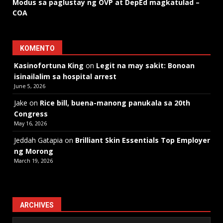
Modus sa paglustay ng OVP at DepEd magkatulad –
COA
KOMENTO
Kasinofortuna King
on
Legit na may sakit: Bonoan
isinailalim sa hospital arrest
June 5, 2026
Jake
on
Rice bill, buena-manong panukala sa 20th
Congress
May 16, 2026
Jeddah Gatapia
on
Brilliant Skin Essentials Top Employer
ng Morong
March 19, 2026
ARCHIVES