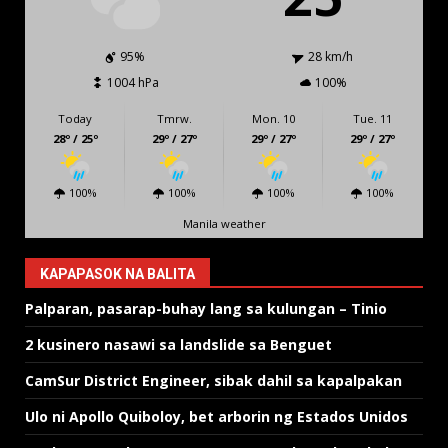
95%
28 km/h
1004 hPa
100%
Today
Tmrw.
Mon. 10
Tue. 11
28º / 25º
29º / 27º
29º / 27º
29º / 27º
100%
100%
100%
100%
Manila weather
KAPAPASOK NA BALITA
Palparan, pasarap-buhay lang sa kulungan – Tinio
2 kusinero nasawi sa landslide sa Benguet
CamSur District Engineer, sibak dahil sa kapalpakan
Ulo ni Apollo Quiboloy, bet arborin ng Estados Unidos