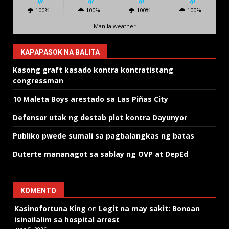
100%
100%
100%
100%
Manila weather
KAPAPASOK NA BALITA
Kasong graft kasado kontra kontratistang
congressman
10 Maleta Boys arestado sa Las Piñas City
Defensor utak ng destab plot kontra Dayunyor
Publiko pwede sumali sa pagbalangkas ng batas
Duterte mananagot sa sablay ng OVP at DepEd
KOMENTO
Kasinofortuna King
on
Legit na may sakit: Bonoan
isinailalim sa hospital arrest