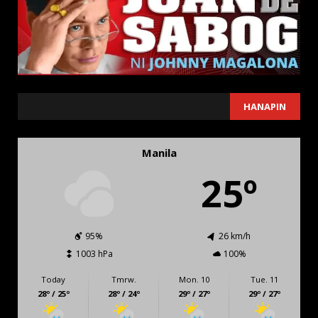
SEARCH
HANAPIN
Manila
25º
95%
26 km/h
1003 hPa
100%
Today
Tmrw.
Mon. 10
Tue. 11
28º / 25º
28º / 24º
29º / 27º
29º / 27º