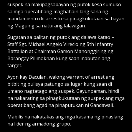
suspek na makipagsabayan ng putok kesa sumuko
sa mga operatibang maghahain lang sana ng
mandamiento de arresto sa pinagkukutaan sa bayan
ng Maguing sa naturang lalawigan.
Sugatan sa palitan ng putok ang dalawa katao –
Staff Sgt. Michael Angelo Virecio ng 5th Infantry
Battalion at Chairman Gamon Manonggiring ng
Barangay Pilimoknan kung saan inabutan ang
target.
Ayon kay Daculan, walong warrant of arrest ang
bitbit ng pulisya patungo sa lugar kung saan di
umano nagtatago ang suspek. Gayunpaman, hindi
na nakarating sa pinagkukutaan ng suspek ang mga
operatibang agad na pinaputukan ni Gandawali.
Mabilis na nakatakas ang mga kasama ng pinaslang
na lider ng armadong grupo.