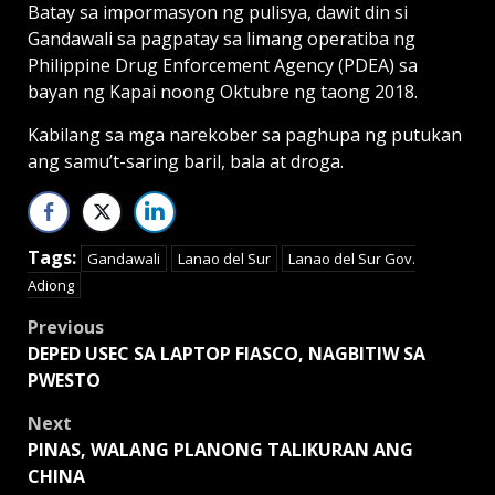
Batay sa impormasyon ng pulisya, dawit din si
Gandawali sa pagpatay sa limang operatiba ng
Philippine Drug Enforcement Agency (PDEA) sa
bayan ng Kapai noong Oktubre ng taong 2018.
Kabilang sa mga narekober sa paghupa ng putukan
ang samu’t-saring baril, bala at droga.
Tags:
Gandawali
Lanao del Sur
Lanao del Sur Gov.
Adiong
Post
Previous
DEPED USEC SA LAPTOP FIASCO, NAGBITIW SA
navigation
PWESTO
Next
PINAS, WALANG PLANONG TALIKURAN ANG
CHINA