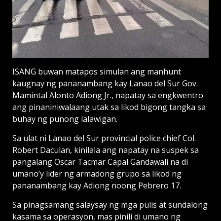
ISANG buwan matapos simulan ang manhunt
kaugnay ng pananambang kay Lanao del Sur Gov.
Mamintal Alonto Adiong Jr., napatay sa engkwentro
ang pinaniniwalaang utak sa likod bigong tangka sa
buhay ng punong lalawigan.
Sa ulat ni Lanao del Sur provincial police chief Col.
Robert Daculan, kinilala ang napatay na suspek sa
pangalang Oscar Tacmar Capal Gandawali na di
umano’y lider ng armadong grupo sa likod ng
pananambang kay Adiong noong Pebrero 17.
Sa pinagsamang salaysay ng mga pulis at sundalong
kasama sa operasyon, mas pinili di umano ng