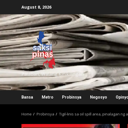
Skip
August 8, 2026
to
content
saksipinas
Palaban, Walang Kinikilingan
Bansa
Metro
Probinsya
Negosyo
Opiny
Home
Probinsya
Tigil-linis sa oil spill area, pinalagan ng 