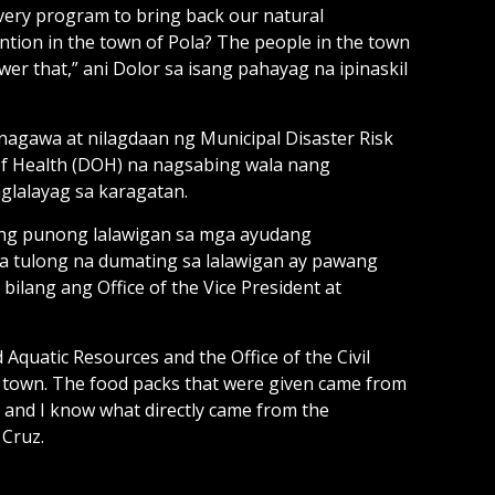
very program to bring back our natural
ention in the town of Pola? The people in the town
wer that,” ani Dolor sa isang pahayag na ipinaskil
agawa at nilagdaan ng Municipal Disaster Risk
f Health (DOH) na nagsabing wala nang
glalayag sa karagatan.
ang punong lalawigan sa mga ayudang
a tulong na dumating sa lalawigan ay pawang
ang ang Office of the Vice President at
Aquatic Resources and the Office of the Civil
r town. The food packs that were given came from
and I know what directly came from the
 Cruz.