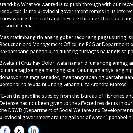
stand-by. What we wanted is to push through with our reco
resources. Is the provincial government remiss in its interv
know what is the truth and they are the ones that could ans
sa social media.
Mas matimbang rin anang gobernador ang pagsusuring isin
Reduction and Management Office, ng PCG at Department o
nakaambang panganib na dulot ng tumagas na langis sa pa
Bwelta ni Cruz kay Dolor, wala naman di umanong ambag 
ipinamahagi sa mga mangingisda. Katunayan aniya, ang mg
donasyon ng mga senador, mga tanggapan ng pamahalaan bil
personal na ayuda ni Unang Ginang Liza Araneta Marcos
“Even the gasoline subsidy from the Bureau of Fisheries and 
Defense had not been given to the affected residents in ou
the DSWD (Department of Social Welfare and Development) 
provincial government are the gallons of water,” pahabol ni