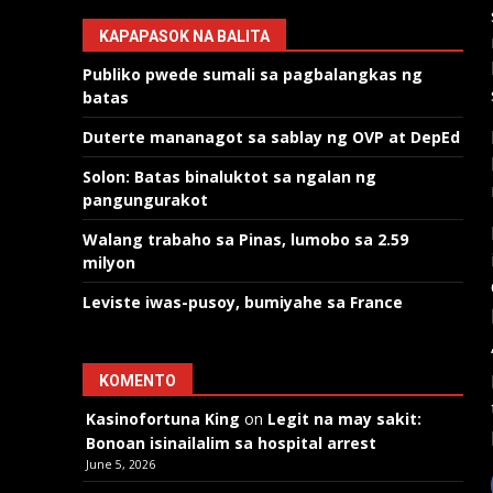
KAPAPASOK NA BALITA
Publiko pwede sumali sa pagbalangkas ng
batas
Duterte mananagot sa sablay ng OVP at DepEd
Solon: Batas binaluktot sa ngalan ng
pangungurakot
Walang trabaho sa Pinas, lumobo sa 2.59
milyon
Leviste iwas-pusoy, bumiyahe sa France
KOMENTO
Kasinofortuna King
on
Legit na may sakit:
Bonoan isinailalim sa hospital arrest
June 5, 2026