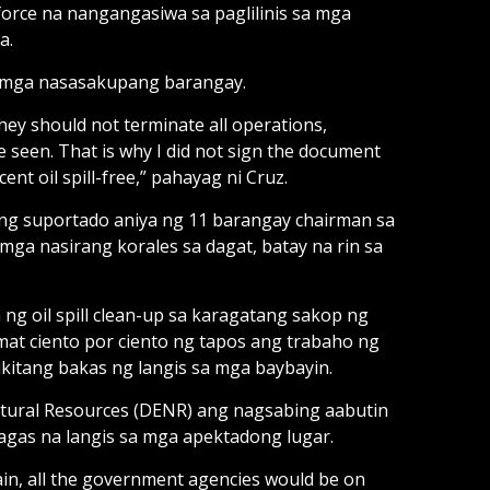
 force na nangangasiwa sa paglilinis sa mga
a.
ng mga nasasakupang barangay.
hey should not terminate all operations,
be seen. That is why I did not sign the document
ent oil spill-free,” pahayag ni Cruz.
ang suportado aniya ng 11 barangay chairman sa
mga nasirang korales sa dagat, batay na rin sa
 oil spill clean-up sa karagatang sakop ng
at ciento por ciento ng tapos ang trabaho ng
itang bakas ng langis sa mga baybayin.
tural Resources (DENR) ang nagsabing aabutin
gas na langis sa mga apektadong lugar.
ain, all the government agencies would be on