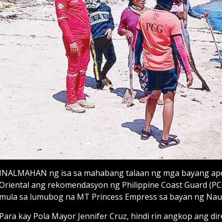
INALMAHAN ng isa sa mahabang talaan ng mga bayang apekt
Oriental ang rekomendasyon ng Philippine Coast Guard (PCG)
mula sa lumubog na MT Princess Empress sa bayan ng Nauj
Para kay Pola Mayor Jennifer Cruz, hindi rin angkop ang di