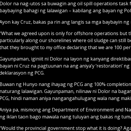
Dolor na nag-utos sa buwagin ang oil spill operations task
baybaying bahagi ng lalawigan – kabilang ang bayan ng Pol
Ayon kay Cruz, bakas pa rin ang langis sa mga baybayin 
“What we agreed upon is only for offshore operations but t
particularly along our shorelines where oil sludge can still 
that they brought to my office declaring that we are 100 perc
Gayunpaman, iginiit ni Dolor na layon ng kanyang direktib
bayan ni Cruz na pagtuunan na ang aniya’y ‘restoration’ ng 
deklarasyon ng PCG.
Buwan ng Hunyo nang ihayag ng PCG ang 100% completion ng
naturang lalawigan. Gayunpaman, nilinaw ni Dolor na bagam
PCG, hindi naman aniya nangangahulugang wala nang makik
Aniya pa, mismong ang Department of Environment and Na
ng iklan taon bago mawala nang tuluyan ang bakas ng tuma
“Would the provincial government stop what it is doing? Ag