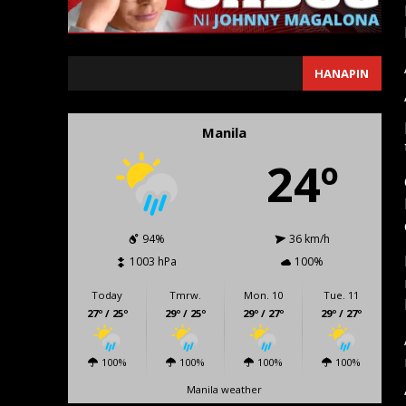
SEARCH
HANAPIN
Manila
24º
94%
36 km/h
1003 hPa
100%
Today
Tmrw.
Mon. 10
Tue. 11
27º / 25º
29º / 25º
29º / 27º
29º / 27º
100%
100%
100%
100%
Manila weather