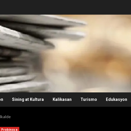
on
Sining at Kultura
Kalikasan
Turismo
Edukasyon
alkalde
Probinsya