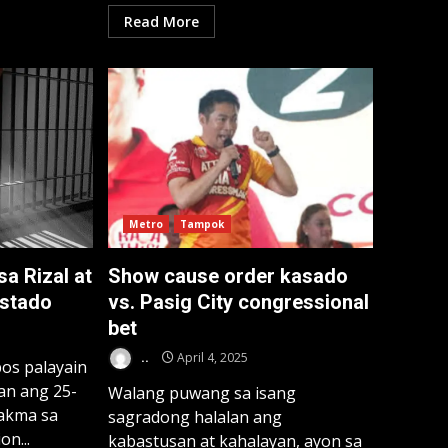
Read More
Metro
Tampok
sa Rizal at
Show cause order kasado
estado
vs. Pasig City congressional
bet
..
April 4, 2025
os palayain
an ang 25-
Walang puwang sa isang
nakma sa
sagradong halalan ang
on...
kabastusan at kahalayan, ayon sa