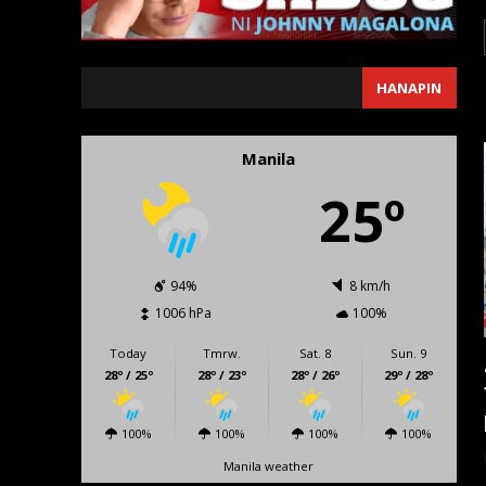
SEARCH
HANAPIN
Manila
25º
94%
8 km/h
1006 hPa
100%
Today
Tmrw.
Sat. 8
Sun. 9
28º / 25º
28º / 23º
28º / 26º
29º / 28º
100%
100%
100%
100%
Manila weather