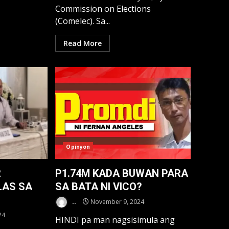
Commission on Elections
(Comelec). Sa...
Read More
Opinyon
2
P1.74M KADA BUWAN PARA
LAS SA
SA BATA NI VICO?
..
November 9, 2024
24
HINDI pa man nagsisimula ang