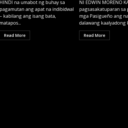
HINDI na umabot ng buhay sa
NI EDWIN MORENO K
pagamutan ang apat na indibidwal
pagsasakatuparan sa 
– kabilang ang isang bata,
mga Pasigueño ang na
matapos...
dalawang kaalyadong k
Read More
Read More