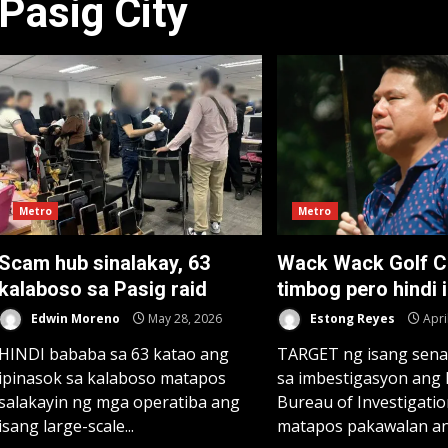
Pasig City
Metro
Metro
Scam hub sinalakay, 63
Wack Wack Golf C
kalaboso sa Pasig raid
timbog pero hindi 
Edwin Moreno
May 28, 2026
Estong Reyes
Apri
HINDI bababa sa 63 katao ang
TARGET ng isang sena
ipinasok sa kalaboso matapos
sa imbestigasyon ang 
salakayin ng mga operatiba ang
Bureau of Investigatio
isang large-scale...
matapos pakawalan ang