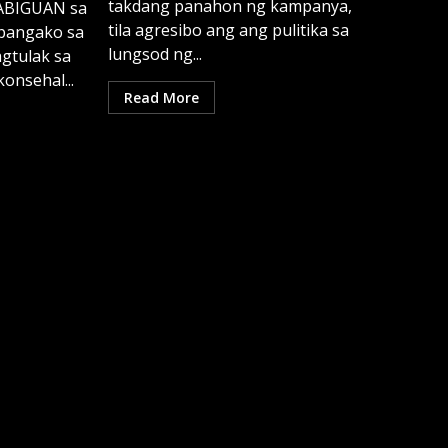
takdang panahon ng kampanya,
ABIGUAN sa
tila agresibo ang ang pulitika sa
pangako sa
lungsod ng...
gtulak sa
onsehal...
Read More