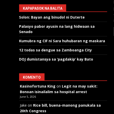
KAPAPASOK NA BALITA
Solon: Bayan ang binudol ni Duterte
Palasyo pabor ayusin na lang hidwaan sa
Senado
Kumubra ng CIF ni Sara huhubaran ng maskara
12 todas sa dengue sa Zamboanga City
DOJ dumistansya sa ‘pagdakip’ kay Bato
KOMENTO
Kasinofortuna King
on
Legit na may sakit:
Bonoan isinailalim sa hospital arrest
June 5, 2026
Jake
on
Rice bill, buena-manong panukala sa
20th Congress