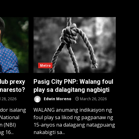
Metro
lub prexy
Pasig City PNP: Walang foul
inaresto?
play sa dalagitang nagbigti
l 28, 2026
Edwin Moreno
March 26, 2026
dor isalang
WALANG anumang indikasyon ng
National
foul play sa likod ng pagpanaw ng
n (NBI)
15-anyos na dalagang natagpuang
 16...
nakabigti sa...