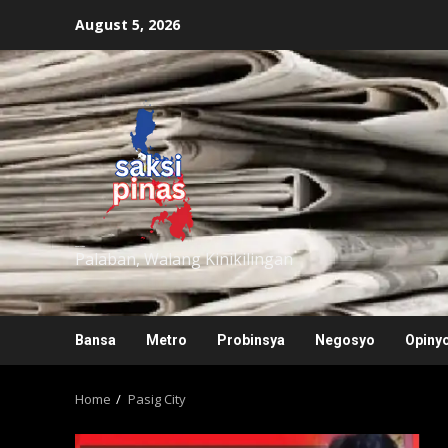
Skip
August 5, 2026
to
content
saksipinas
Palaban, Walang Kinikilingan
Bansa
Metro
Probinsya
Negosyo
Opiny
Home
Pasig City