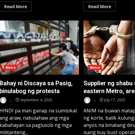
Read More
Read More
Metro
Metro
Bahay ni Discaya sa Pasig,
Supplier ng shabu 
binulabog ng protesta
eastern Metro, ar
..
September 4, 2025
..
July 17, 2025
HINDI pa man ganap na sumisikat
ANIM na buwan matap
ang araw, nabulahaw ang mga
ng korte, balik-kulung
kabahayan sa paglusob ng mga
anyos na binatang di
militanteng...
isang buy-bust operati